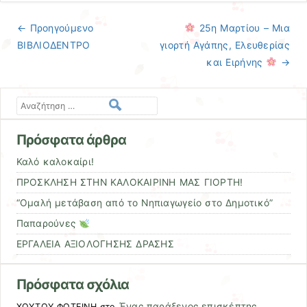
← Προηγούμενo
25η Μαρτίου – Μια
Πλοήγηση άρθρων
ΒΙΒΛΙΟΔΕΝΤΡΟ
γιορτή Αγάπης, Ελευθερίας
και Ειρήνης
→
Αναζήτηση
Πρόσφατα άρθρα
Καλό καλοκαίρι!
ΠΡΟΣΚΛΗΣΗ ΣΤΗΝ ΚΑΛΟΚΑΙΡΙΝΗ ΜΑΣ ΓΙΟΡΤΗ!
“Ομαλή μετάβαση από το Νηπιαγωγείο στο Δημοτικό”
Παπαρούνες
ΕΡΓΑΛΕΙΑ ΑΞΙΟΛΟΓΗΣΗΣ ΔΡΑΣΗΣ
Πρόσφατα σχόλια
Ένας παράξενος επισκέπτης …
ΧΟΥΤΟΥ ΦΩΤΕΙΝΗ
στο