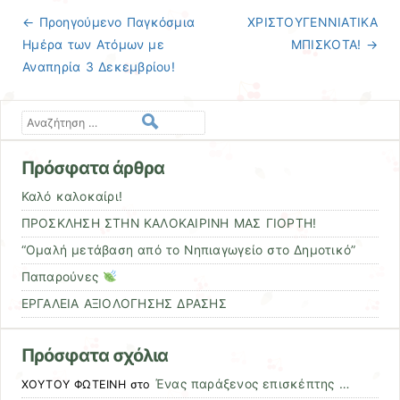
← Προηγούμενo
Παγκόσμια
ΧΡΙΣΤΟΥΓΕΝΝΙΑΤΙΚΑ
Πλοήγηση άρθρων
Ημέρα των Ατόμων με
ΜΠΙΣΚΟΤΑ!
→
Αναπηρία 3 Δεκεμβρίου!
Αναζήτηση
Πρόσφατα άρθρα
Καλό καλοκαίρι!
ΠΡΟΣΚΛΗΣΗ ΣΤΗΝ ΚΑΛΟΚΑΙΡΙΝΗ ΜΑΣ ΓΙΟΡΤΗ!
“Ομαλή μετάβαση από το Νηπιαγωγείο στο Δημοτικό”
Παπαρούνες
ΕΡΓΑΛΕΙΑ ΑΞΙΟΛΟΓΗΣΗΣ ΔΡΑΣΗΣ
Πρόσφατα σχόλια
Ένας παράξενος επισκέπτης …
ΧΟΥΤΟΥ ΦΩΤΕΙΝΗ
στο