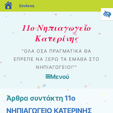
blogs.sch.gr
Σύνδεση
11ο Νηπιαγωγείο
Κατερίνης
"ΌΛΑ ΌΣΑ ΠΡΑΓΜΑΤΙΚΆ ΘΑ
ΈΠΡΕΠΕ ΝΑ ΞΈΡΩ ΤΑ ΈΜΑΘΑ ΣΤΟ
ΝΗΠΙΑΓΩΓΕΊΟ!""
Μενού
Μετάβαση στο περιεχόμενο
Άρθρα συντάκτη
11ο
ΝΗΠΙΑΓΩΓΕΙΟ ΚΑΤΕΡΙΝΗΣ