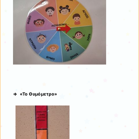
⇒ «Το Θυμόμετρο»