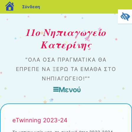
blogs.sch.gr
Σύνδεση
11ο Νηπιαγωγείο
Κατερίνης
"ΌΛΑ ΌΣΑ ΠΡΑΓΜΑΤΙΚΆ ΘΑ
ΈΠΡΕΠΕ ΝΑ ΞΈΡΩ ΤΑ ΈΜΑΘΑ ΣΤΟ
ΝΗΠΙΑΓΩΓΕΊΟ!""
Μενού
Μετάβαση στο περιεχόμενο
eTwinning 2023-24