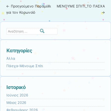
← Προηγούμενo
Παραμύθι
ΜΕΝΟΥΜΕ ΣΠΙΤΙ_ΤΟ ΠΑΣΧΑ
Πλοήγηση άρθρων
για τον Κορωνοϊό
→
Αναζήτηση
Kατηγορίες
Άλλα
Πάσχα-Μένουμε Σπίτι
Ιστορικό
Ιούνιος 2026
Μάιος 2026
Φεβρουάριος 2026