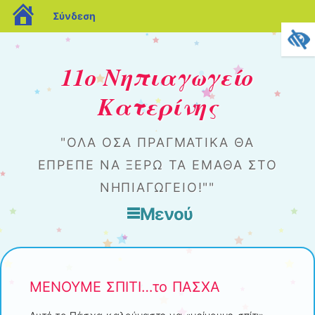
blogs.sch.gr
Σύνδεση
11ο Νηπιαγωγείο
Κατερίνης
"ΌΛΑ ΌΣΑ ΠΡΑΓΜΑΤΙΚΆ ΘΑ
ΈΠΡΕΠΕ ΝΑ ΞΈΡΩ ΤΑ ΈΜΑΘΑ ΣΤΟ
ΝΗΠΙΑΓΩΓΕΊΟ!""
Μενού
Μετάβαση στο περιεχόμενο
ΜΕΝΟΥΜΕ ΣΠΙΤΙ…το ΠΑΣΧΑ