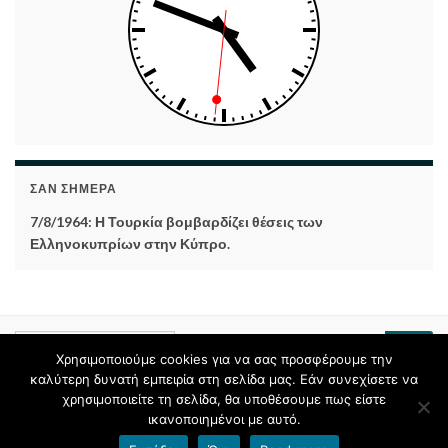
ΣΑΝ ΣΉΜΕΡΑ
7/8/1964: Η Τουρκία βομβαρδίζει θέσεις των
Ελληνοκυπρίων στην Κύπρο.
Search
Ανα
Χρησιμοποιούμε cookies για να σας προσφέρουμε την
for:
καλύτερη δυνατή εμπειρία στη σελίδα μας. Εάν συνεχίσετε να
χρησιμοποιείτε τη σελίδα, θα υποθέσουμε πως είστε
© 2026 11ο Γυμνάσιο Λάρισας.
ικανοποιημένοι με αυτό.
Φτιαγμένο με
από
Θέμα Graphene
.