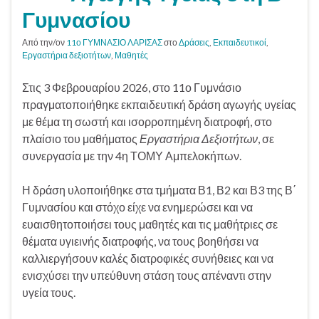
Γυμνασίου
Από την/ον
11ο ΓΥΜΝΑΣΙΟ ΛΑΡΙΣΑΣ
στο
Δράσεις
,
Εκπαιδευτικοί
,
Εργαστήρια δεξιοτήτων
,
Μαθητές
Στις 3 Φεβρουαρίου 2026, στο 11ο Γυμνάσιο
πραγματοποιήθηκε εκπαιδευτική δράση αγωγής υγείας
με θέμα τη σωστή και ισορροπημένη διατροφή, στο
πλαίσιο του μαθήματος
Εργαστήρια Δεξιοτήτων
, σε
συνεργασία με την 4η ΤΟΜΥ Αμπελοκήπων.
Η δράση υλοποιήθηκε στα τμήματα Β1, Β2 και Β3 της Β΄
Γυμνασίου και στόχο είχε να ενημερώσει και να
ευαισθητοποιήσει τους μαθητές και τις μαθήτριες σε
θέματα υγιεινής διατροφής, να τους βοηθήσει να
καλλιεργήσουν καλές διατροφικές συνήθειες και να
ενισχύσει την υπεύθυνη στάση τους απέναντι στην
υγεία τους.