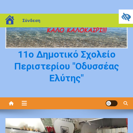
Μεταπηδήστε
blogs.sch.gr
Σύνδεση
στο
περιεχόμενο
11ο Δημοτικό Σχολείο
Περιστερίου "Οδυσσέας
Ελύτης"