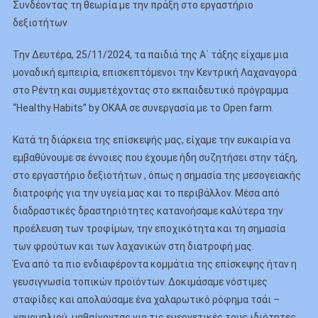
Συνδέοντας τη θεωρία με την πράξη στο εργαστήριο
Τάξη
δεξιοτήτων
Α
|
Την Δευτέρα, 25/11/2024, τα παιδιά της Α΄ τάξης είχαμε μια
Εκπαιδευτ
μοναδική εμπειρία, επισκεπτόμενοι την Κεντρική Λαχαναγορά
Πρόγραμμ
στο Ρέντη και συμμετέχοντας στο εκπαιδευτικό πρόγραμμα
“Healthy
Habits”
“Healthy Habits” by OKAA σε συνεργασία με το Open farm.
Κατά τη διάρκεια της επίσκεψής μας, είχαμε την ευκαιρία να
εμβαθύνουμε σε έννοιες που έχουμε ήδη συζητήσει στην τάξη,
στο εργαστήριο δεξιοτήτων , όπως η σημασία της μεσογειακής
διατροφής για την υγεία μας και το περιβάλλον. Μέσα από
διαδραστικές δραστηριότητες κατανοήσαμε καλύτερα την
προέλευση των τροφίμων, την εποχικότητα και τη σημασία
των φρούτων και των λαχανικών στη διατροφή μας.
Ένα από τα πιο ενδιαφέροντα κομμάτια της επίσκεψης ήταν η
γευσιγνωσία τοπικών προϊόντων. Δοκιμάσαμε νόστιμες
σταφίδες και απολαύσαμε ένα χαλαρωτικό ρόφημα τσάι –
χαμομηλιού, μαθαίνοντας για τις ευεργετικές τους ιδιότητες.