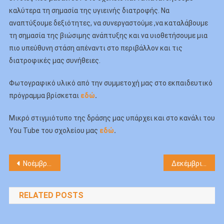
καλύτερα τη σημασία της υγιεινής διατροφής. Να
αναπτύξουμε δεξιότητες, να συνεργαστούμε ,να καταλάβουμε
τη σημασία της βιώσιμης ανάπτυξης και να υιοθετήσουμε μια
πιο υπεύθυνη στάση απέναντι στο περιβάλλον και τις
διατροφικές μας συνήθειες.
Φωτογραφικό υλικό από την συμμετοχή μας στο εκπαιδευτικό
πρόγραμμα βρίσκεται
εδώ
.
Μικρό στιγμιότυπο της δράσης μας υπάρχει και στο κανάλι του
You Tube του σχολείου μας
εδώ
.
Πλοήγηση
Νοέμβριος 2024 | Τάξεις Δ1, Δ2 | Εκπαιδευτικό Πρόγραμμα “Δίνοντας μορφή στην πέτρα”
Δεκέμβριος 2024 | Προγραμματισμός σχολικής ζωής
άρθρων
RELATED POSTS