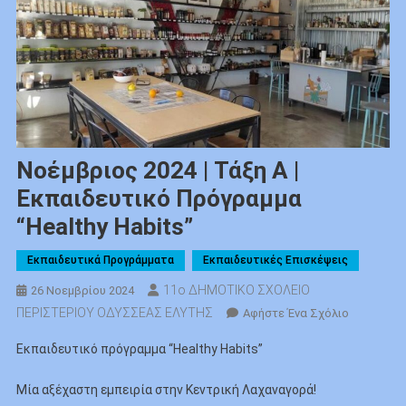
Νοέμβριος 2024 | Τάξη Α |
Εκπαιδευτικό Πρόγραμμα
“Healthy Habits”
Εκπαιδευτικά Προγράμματα
Εκπαιδευτικές Επισκέψεις
11ο ΔΗΜΟΤΙΚΟ ΣΧΟΛΕΙΟ
26 Νοεμβρίου 2024
ΠΕΡΙΣΤΕΡΙΟΥ ΟΔΥΣΣΕΑΣ ΕΛΥΤΗΣ
Για
Αφήστε Ένα Σχόλιο
Το
Εκπαιδευτικό πρόγραμμα “Healthy Habits”
Νοέμβριο
2024
Μία αξέχαστη εμπειρία στην Κεντρική Λαχαναγορά!
|