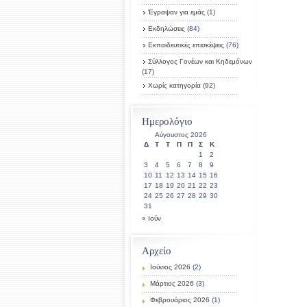
Έγραψαν για εμάς
(1)
Εκδηλώσεις
(84)
Εκπαιδευτικές επισκέψεις
(76)
Σύλλογος Γονέων και Κηδεμόνων
(17)
Χωρίς κατηγορία
(92)
Ημερολόγιο
Αύγουστος 2026
Δ
Τ
Τ
Π
Π
Σ
Κ
1
2
3
4
5
6
7
8
9
10
11
12
13
14
15
16
17
18
19
20
21
22
23
24
25
26
27
28
29
30
31
« Ιούν
Αρχείο
Ιούνιος 2026
(2)
Μάρτιος 2026
(3)
Φεβρουάριος 2026
(1)