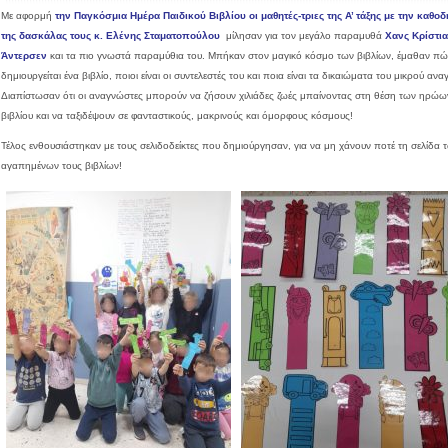
Με αφορμή
την Παγκόσμια Ημέρα Παιδικού Βιβλίου οι μαθητές-τριες της Α’ τάξης με την καθο
της δασκάλας τους κ. Ελένης Σταματοπούλου
μίλησαν για τον μεγάλο παραμυθά
Χανς Κρίστι
Άντερσεν
και τα πιο γνωστά παραμύθια του. Μπήκαν στον μαγικό κόσμο των βιβλίων, έμαθαν πώ
δημιουργείται ένα βιβλίο, ποιοι είναι οι συντελεστές του και ποια είναι τα δικαιώματα του μικρού αν
Διαπίστωσαν ότι οι αναγνώστες μπορούν να ζήσουν χιλιάδες ζωές μπαίνοντας στη θέση των ηρώω
βιβλίου και να ταξιδέψουν σε φανταστικούς, μακρινούς και όμορφους κόσμους!
Τέλος ενθουσιάστηκαν με τους σελιδοδείκτες που δημιούργησαν, για να μη χάνουν ποτέ τη σελίδα 
αγαπημένων τους βιβλίων!