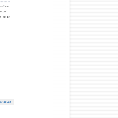
δασκάλων
μικροί
 και τις
ες άρθρο