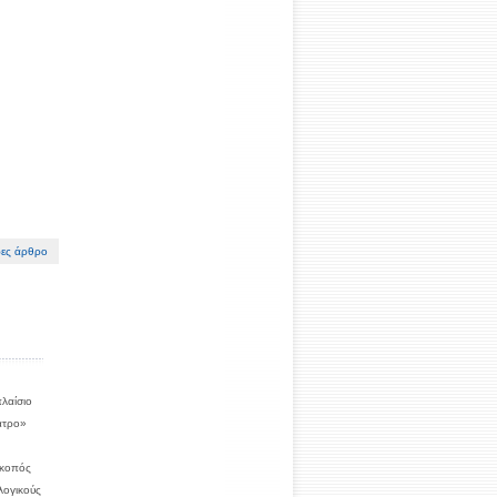
ες άρθρο
λαίσιο
ατρο»
Σκοπός
λογικούς