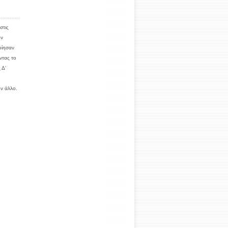
στις
ην
οίησαν
ντας το
 Δ’
ον άλλο.