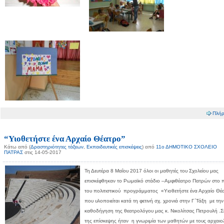
Πλήρ
“Υιοθετήστε ένα Αρχαίο Θέατρο”
Κάτω από (
Δραστηριότητες τάξεων
,
Εκπαιδευτικές επισκέψεις
) από
11ο ΔΗΜΟΤΙΚΟ ΣΧΟΛΕΙΟ
ΠΑΤΡΑΣ
στις 14-05-2017
Τη Δευτέρα 8 Μαΐου 2017 όλοι οι μαθητές του Σχολείου μας
επισκέφθηκαν το Ρωμαϊκό στάδιο –Αμφιθέατρο Πατρών στο π
του πολιτιστικού προγράμματος «Υιοθετήστε ένα Αρχαίο Θέ
που υλοποιείται κατά τη φετινή σχ. χρονιά στην Γ΄Τάξη με την
καθοδήγηση της θεατρολόγου μας κ. Νικολίτσας Πετρουλή .
της επίσκεψης ήταν η γνωριμία των μαθητών με τους αρχαιο