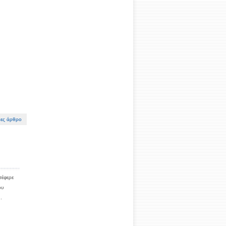
ες άρθρο
σέφερε
ου
.