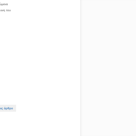
ρώμενα
υνη του
ες άρθρο