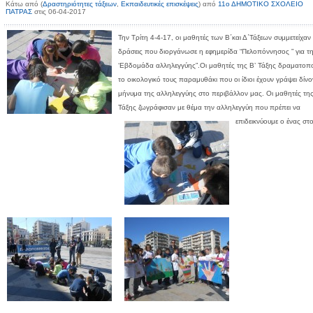
Κάτω από (
Δραστηριότητες τάξεων
,
Εκπαιδευτικές επισκέψεις
) από
11ο ΔΗΜΟΤΙΚΟ ΣΧΟΛΕΙΟ
ΠΑΤΡΑΣ
στις 06-04-2017
Την Τρίτη 4-4-17, οι μαθητές των Β΄και Δ΄Τάξεων συμμετείχαν 
δράσεις που διοργάνωσε η εφημερίδα “Πελοπόννησος ” για τ
‘Εβδομάδα αλληλεγγύης”.Οι μαθητές της Β’ Τάξης δραματοπ
το οικολογικό τους παραμυθάκι που οι ίδιοι έχουν γράψει δίνο
μήνυμα της αλληλεγγύης στο περιβάλλον μας. Οι μαθητές της
Τάξης ζωγράφισαν με θέμα την αλληλεγγύη που πρέπει να
επιδεικνύουμε ο ένας στ