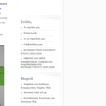
δήγηση
αν
ς
αγνώστη.
Σελίδες
ν του
Το σχολείο μας
Επικοινωνία
των
το ηλ.περιοδικό μας
Η βιβλιοθήκη μας
ΕΚΠΑΙΔΕΥΤΙΚΟΙ ΣΧΟΛΙΚΟΥ
ΕΤΟΥΣ 2025-2026
ΗΜΕΡΕΣ ΚΑΙ ΩΡΕΣ
ΕΝΗΜΕΡΩΣΗΣ ΓΟΝΕΩΝ ΚΑΙ
ΚΗΔΕΜΟΝΩΝ ΑΠΟ
ΕΚΠΑΙΔΕΥΤΙΚΟΥΣ 2025-2026
Blogroll
Ασφάλεια στο Διαδίκτυο-
Ενημερωτικός Κόμβος ΠΣΔ
Δικτυακή πύλη sch.gr
Εκπαιδευτικές Κοινότητες και
Ιστολόγια ΠΣΔ