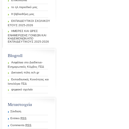
Επικοινωνία
το ηλ.περιοδικό μας
Η βιβλιοθήκη μας
ΕΚΠΑΙΔΕΥΤΙΚΟΙ ΣΧΟΛΙΚΟΥ
ΕΤΟΥΣ 2025-2026
ΗΜΕΡΕΣ ΚΑΙ ΩΡΕΣ
ΕΝΗΜΕΡΩΣΗΣ ΓΟΝΕΩΝ ΚΑΙ
ΚΗΔΕΜΟΝΩΝ ΑΠΟ
ΕΚΠΑΙΔΕΥΤΙΚΟΥΣ 2025-2026
Blogroll
Ασφάλεια στο Διαδίκτυο-
Ενημερωτικός Κόμβος ΠΣΔ
Δικτυακή πύλη sch.gr
Εκπαιδευτικές Κοινότητες και
Ιστολόγια ΠΣΔ
ψηφιακό σχολείο
Μεταστοιχεία
Σύνδεση
Entries
RSS
Comments
RSS