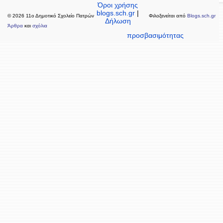
Όροι χρήσης
blogs.sch.gr
|
© 2026 11ο Δημοτικό Σχολείο Πατρών
Φιλοξενείται από
Blogs.sch.gr
Δήλωση
Άρθρα
και
σχόλια
προσβασιμότητας