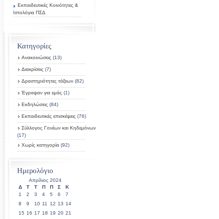
Εκπαιδευτικές Κοινότητες &
Ιστολόγια ΠΣΔ
Κατηγορίες
Ανακοινώσεις
(13)
Διακρίσεις
(7)
Δραστηριότητες τάξεων
(82)
Έγραψαν για εμάς
(1)
Εκδηλώσεις
(84)
Εκπαιδευτικές επισκέψεις
(76)
Σύλλογος Γονέων και Κηδεμόνων
(17)
Χωρίς κατηγορία
(92)
Ημερολόγιο
Απρίλιος 2024
Δ
Τ
Τ
Π
Π
Σ
Κ
1
2
3
4
5
6
7
8
9
10
11
12
13
14
15
16
17
18
19
20
21