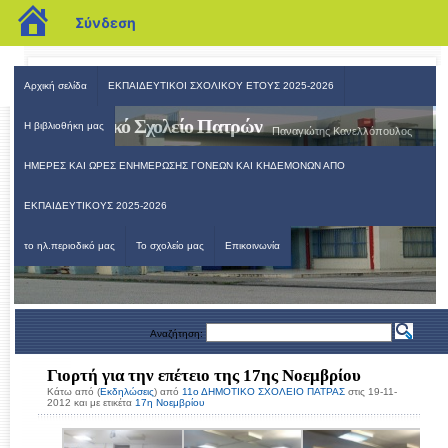
blogs.sch.gr
Σύνδεση
Αρχική σελίδα
ΕΚΠΑΙΔΕΥΤΙΚΟΙ ΣΧΟΛΙΚΟΥ ΕΤΟΥΣ 2025-2026
11ο Δημοτικό Σχολείο Πατρών
Η βιβλιοθήκη μας
Παναγιώτης Κανελλόπουλος
ΗΜΕΡΕΣ ΚΑΙ ΩΡΕΣ ΕΝΗΜΕΡΩΣΗΣ ΓΟΝΕΩΝ ΚΑΙ ΚΗΔΕΜΟΝΩΝ ΑΠΟ
ΕΚΠΑΙΔΕΥΤΙΚΟΥΣ 2025-2026
το ηλ.περιοδικό μας
Το σχολείο μας
Επικοινωνία
Αναζήτηση:
Γιορτή για την επέτειο της 17ης Νοεμβρίου
Κάτω από (
Εκδηλώσεις
) από
11ο ΔΗΜΟΤΙΚΟ ΣΧΟΛΕΙΟ ΠΑΤΡΑΣ
στις 19-11-
2012 και με ετικέτα
17η Νοεμβρίου