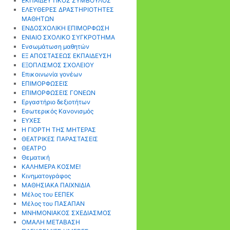
ΕΚΠΑΙΔΕΥΤΙΚΟΣ ΣΥΜΒΟΥΛΟΣ
ΕΛΕΥΘΕΡΕΣ ΔΡΑΣΤΗΡΙΟΤΗΤΕΣ
ΜΑΘΗΤΩΝ
ΕΝΔΟΣΧΟΛΙΚΗ ΕΠΙΜΟΡΦΩΣΗ
ΕΝΙΑΙΟ ΣΧΟΛΙΚΟ ΣΥΓΚΡΟΤΗΜΑ
Ενσωμάτωση μαθητών
ΕΞ ΑΠΟΣΤΑΣΕΩΣ ΕΚΠΑΙΔΕΥΣΗ
ΕΞΟΠΛΙΣΜΟΣ ΣΧΟΛΕΙΟΥ
Επικοινωνία γονέων
ΕΠΙΜΟΡΦΩΣΕΙΣ
ΕΠΙΜΟΡΦΩΣΕΙΣ ΓΟΝΕΩΝ
Εργαστήριο δεξιοτήτων
Εσωτερικός Κανονισμός
ΕΥΧΕΣ
Η ΓΙΟΡΤΗ ΤΗΣ ΜΗΤΕΡΑΣ
ΘΕΑΤΡΙΚΕΣ ΠΑΡΑΣΤΑΣΕΙΣ
ΘΕΑΤΡΟ
Θεματική
ΚΑΛΗΜΕΡΑ ΚΟΣΜΕ!
Κινηματογράφος
ΜΑΘΗΣΙΑΚΑ ΠΑΙΧΝΙΔΙΑ
Μέλος του ΕΕΠΕΚ
Μέλος του ΠΑΣΑΠΑΝ
ΜΝΗΜΟΝΙΑΚΟΣ ΣΧΕΔΙΑΣΜΟΣ
ΟΜΑΛΗ ΜΕΤΑΒΑΣΗ