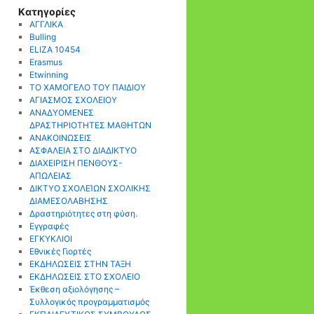
Kατηγορίες
AΓΓΛΙΚΑ
Bulling
ELIZA 10454
Erasmus
Etwinning
TO ΧΑΜΟΓΕΛΟ ΤΟΥ ΠΑΙΔΙΟΥ
ΑΓΙΑΣΜΟΣ ΣΧΟΛΕΙΟΥ
ΑΝΑΔΥΟΜΕΝΕΣ
ΔΡΑΣΤΗΡΙΟΤΗΤΕΣ ΜΑΘΗΤΩΝ
ΑΝΑΚΟΙΝΩΣΕΙΣ
ΑΣΦΑΛΕΙΑ ΣΤΟ ΔΙΑΔΙΚΤΥΟ
ΔΙΑΧΕΙΡΙΣΗ ΠΕΝΘΟΥΣ-
ΑΠΩΛΕΙΑΣ
ΔΙΚΤΥΟ ΣΧΟΛΕΊΩΝ ΣΧΟΛΙΚΗΣ
ΔΙΑΜΕΣΟΛΑΒΗΣΗΣ
Δραστηριότητες στη φύση.
Εγγραφές
ΕΓΚΥΚΛΙΟΙ
Εθνικές Γιορτές
ΕΚΔΗΛΩΣΕΙΣ ΣΤΗΝ ΤΑΞΗ
ΕΚΔΗΛΩΣΕΙΣ ΣΤΟ ΣΧΟΛΕΙΟ
Έκθεση αξιολόγησης –
Συλλογικός προγραμματισμός