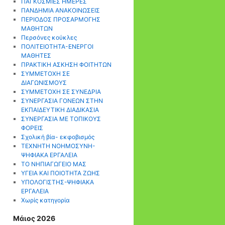
ΠΑΓΚΟΣΜΙΕΣ ΗΜΕΡΕΣ
ΠΑΝΔΗΜΙΑ ΑΝΑΚΟΙΝΩΣΕΙΣ
ΠΕΡΙΟΔΟΣ ΠΡΟΣΑΡΜΟΓΗΣ
ΜΑΘΗΤΩΝ
Περσόνες κούκλες
ΠΟΛΙΤΕΙΟΤΗΤΑ-ΕΝΕΡΓΟΙ
ΜΑΘΗΤΕΣ
ΠΡΑΚΤΙΚΗ ΑΣΚΗΣΗ ΦΟΙΤΗΤΩΝ
ΣΥΜΜΕΤΟΧΗ ΣΕ
ΔΙΑΓΩΝΙΣΜΟΥΣ
ΣΥΜΜΕΤΟΧΗ ΣΕ ΣΥΝΕΔΡΙΑ
ΣΥΝΕΡΓΑΣΙΑ ΓΟΝΕΩΝ ΣΤΗΝ
ΕΚΠΑΙΔΕΥΤΙΚΗ ΔΙΑΔΙΚΑΣΙΑ
ΣΥΝΕΡΓΑΣΙΑ ΜΕ ΤΟΠΙΚΟΥΣ
ΦΟΡΕΙΣ
Σχολική βία- εκφοβισμός
ΤΕΧΝΗΤΗ ΝΟΗΜΟΣΥΝΗ-
ΨΗΦΙΑΚΑ ΕΡΓΑΛΕΙΑ
ΤΟ ΝΗΠΙΑΓΩΓΕΙΟ ΜΑΣ
ΥΓΕΙΑ ΚΑΙ ΠΟΙΟΤΗΤΑ ΖΩΗΣ
ΥΠΟΛΟΓΙΣΤΗΣ-ΨΗΦΙΑΚΑ
ΕΡΓΑΛΕΙΑ
Χωρίς κατηγορία
Μάιος 2026