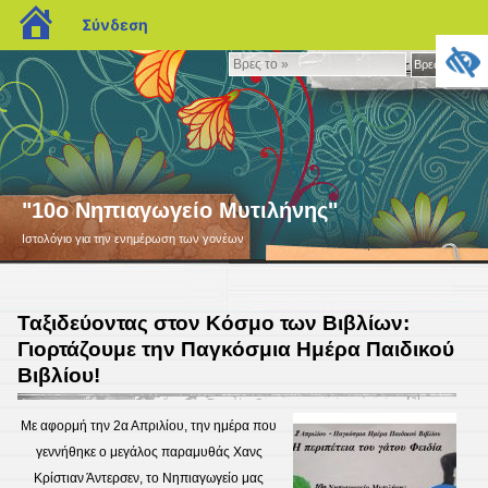
blogs.sch.gr
Σύνδεση
Βρες
Βρες το »
το
»
"10ο Νηπιαγωγείο Μυτιλήνης"
Ιστολόγιο για την ενημέρωση των γονέων
Ταξιδεύοντας στον Κόσμο των Βιβλίων:
Γιορτάζουμε την Παγκόσμια Ημέρα Παιδικού
Βιβλίου!
Με αφορμή την 2α Απριλίου, την ημέρα που
γεννήθηκε ο μεγάλος παραμυθάς Χανς
Κρίστιαν Άντερσεν, το Νηπιαγωγείο μας