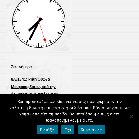
Σαν σήμερα
8/8/1841:
Ρήξη Όθωνα 
Μαυροκορδάτου, από την
άρνηση των ανακτόρων να
Χρησιμοποιούμε cookies για να σας προσφέρουμε την
προχωρήσουν οι
καλύτερη δυνατή εμπειρία στη σελίδα μας. Εάν συνεχίσετε να
μεταρρυθμίσεις στην Ελλάδα.
χρησιμοποιείτε τη σελίδα, θα υποθέσουμε πως είστε
-
Σχετικές αναρτήσεις
ικανοποιημένοι με αυτό.
Εντάξει
Όχι
Read more