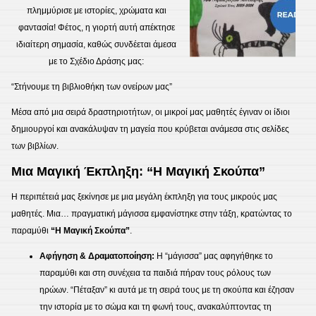
πλημμύρισε με ιστορίες, χρώματα και
φαντασία! Φέτος, η γιορτή αυτή απέκτησε
ιδιαίτερη σημασία, καθώς συνδέεται άμεσα
με το Σχέδιο Δράσης μας:
“Στήνουμε τη βιβλιοθήκη των ονείρων μας”
Μέσα από μια σειρά δραστηριοτήτων, οι μικροί μας μαθητές έγιναν οι ίδιοι
δημιουργοί και ανακάλυψαν τη μαγεία που κρύβεται ανάμεσα στις σελίδες
των βιβλίων.
Μια Μαγική Έκπληξη: “Η Μαγική Σκούπα”
​Η περιπέτειά μας ξεκίνησε με μια μεγάλη έκπληξη για τους μικρούς μας
μαθητές. Μια… πραγματική μάγισσα εμφανίστηκε στην τάξη, κρατώντας το
παραμύθι
“Η Μαγική Σκούπα”
.
Αφήγηση & Δραματοποίηση:
Η “μάγισσα” μας αφηγήθηκε το
παραμύθι και στη συνέχεια τα παιδιά πήραν τους ρόλους των
ηρώων. “Πέταξαν” κι αυτά με τη σειρά τους με τη σκούπα και έζησαν
την ιστορία με το σώμα και τη φωνή τους, ανακαλύπτοντας τη