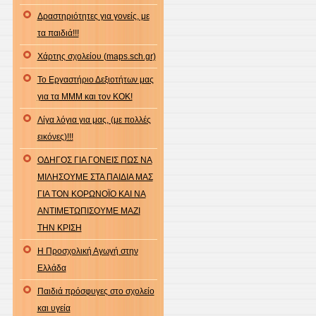
Δραστηριότητες για γονείς, με
τα παιδιά!!!
Χάρτης σχολείου (maps.sch.gr)
Το Εργαστήριο Δεξιοτήτων μας
για τα ΜΜΜ και τον ΚΟΚ!
Λίγα λόγια για μας, (με πολλές
εικόνες)!!!
ΟΔΗΓΟΣ ΓΙΑ ΓΟΝΕΙΣ ΠΩΣ ΝΑ
ΜΙΛΗΣΟΥΜΕ ΣΤΑ ΠΑΙΔΙΑ ΜΑΣ
ΓΙΑ ΤΟΝ ΚΟΡΩΝΟΪΟ ΚΑΙ ΝΑ
ΑΝΤΙΜΕΤΩΠΙΣΟΥΜΕ ΜΑΖΙ
ΤΗΝ ΚΡΙΣΗ
Η Προσχολική Αγωγή στην
Ελλάδα
Παιδιά πρόσφυγες στο σχολείο
και υγεία