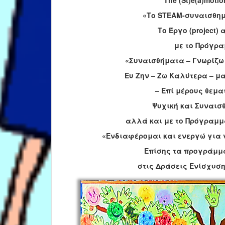
“The (St)e(a)motio
«Το STEAM-συναισθημα
Το Έργο (project)
με το Πρόγρ
«Συναισθήματα – Γνωρίζω 
Ευ Ζην – Ζω Καλύτερα – μ
– Επί μέρους θεμα
Ψυχική και Συναισ
αλλά και με το Πρόγραμμ
«Ενδιαφέρομαι
και
ενεργώ
για
Επίσης τα προγράμμα
στις Δράσεις Ενίσχυση