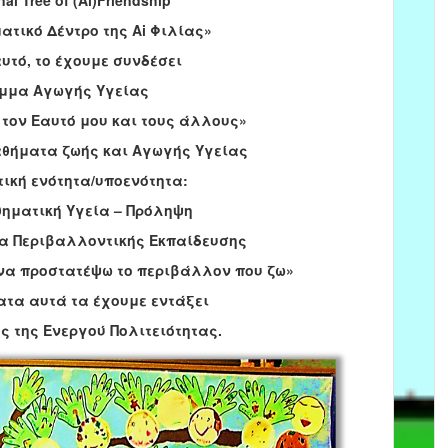
nal
Tree of (Ai)Friendship”
τικό Δέντρο της Ai
Φιλίας»
 αυτό, το έχουμε συνδέσει
αμμα Αγωγής Υγείας
τον Εαυτό μου και τους άλλους»
αθήματα ζωής και Αγωγής Υγείας
τική ενότητα/υποενότητα:
θηματική Υγεία – Πρόληψη
α Περιβαλλοντικής Εκπαίδευσης
να
προστατέψω
το
περιβάλλον
που
ζω»
τα αυτά τα έχουμε εντάξει
ς της Ενεργού Πολιτειότητας.