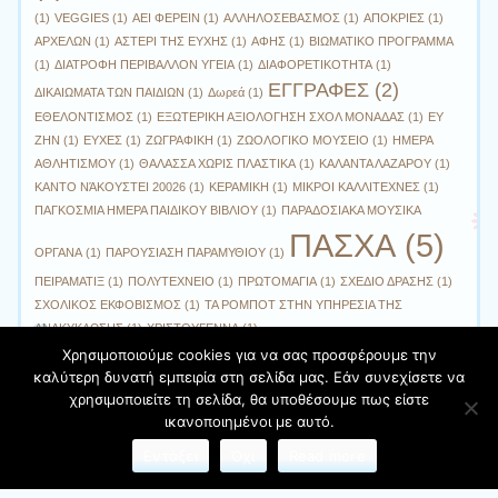
(1)
VEGGIES
(1)
ΑΕΙ ΦΕΡΕΙΝ
(1)
ΑΛΛΗΛΟΣΕΒΑΣΜΟΣ
(1)
ΑΠΟΚΡΙΕΣ
(1)
ΑΡΧΕΛΩΝ
(1)
ΑΣΤΕΡΙ ΤΗΣ ΕΥΧΗΣ
(1)
ΑΦΗΣ
(1)
ΒΙΩΜΑΤΙΚΟ ΠΡΟΓΡΑΜΜΑ
(1)
ΔΙΑΤΡΟΦΗ ΠΕΡΙΒΑΛΛΟΝ ΥΓΕΙΑ
(1)
ΔΙΑΦΟΡΕΤΙΚΟΤΗΤΑ
(1)
ΕΓΓΡΑΦΕΣ
(2)
ΔΙΚΑΙΩΜΑΤΑ ΤΩΝ ΠΑΙΔΙΩΝ
(1)
Δωρεά
(1)
ΕΘΕΛΟΝΤΙΣΜΟΣ
(1)
ΕΞΩΤΕΡΙΚΗ ΑΞΙΟΛΟΓΗΣΗ ΣΧΟΛ ΜΟΝΑΔΑΣ
(1)
ΕΥ
ΖΗΝ
(1)
ΕΥΧΕΣ
(1)
ΖΩΓΡΑΦΙΚΗ
(1)
ΖΩΟΛΟΓΙΚΟ ΜΟΥΣΕΙΟ
(1)
ΗΜΕΡΑ
ΑΘΛΗΤΙΣΜΟΥ
(1)
ΘΑΛΑΣΣΑ ΧΩΡΙΣ ΠΛΑΣΤΙΚΑ
(1)
ΚΑΛΑΝΤΑ ΛΑΖΑΡΟΥ
(1)
ΚΑΝΤΟ ΝΆΚΟΥΣΤΕΙ 20026
(1)
ΚΕΡΑΜΙΚΗ
(1)
ΜΙΚΡΟΙ ΚΑΛΛΙΤΕΧΝΕΣ
(1)
ΠΑΓΚΟΣΜΙΑ ΗΜΕΡΑ ΠΑΙΔΙΚΟΥ ΒΙΒΛΙΟΥ
(1)
ΠΑΡΑΔΟΣΙΑΚΑ ΜΟΥΣΙΚΑ
ΠΑΣΧΑ
(5)
ΟΡΓΑΝΑ
(1)
ΠΑΡΟΥΣΙΑΣΗ ΠΑΡΑΜΥΘΙΟΥ
(1)
ΠΕΙΡΑΜΑΤΙΞ
(1)
ΠΟΛΥΤΕΧΝΕΙΟ
(1)
ΠΡΩΤΟΜΑΓΙΑ
(1)
ΣΧΕΔΙΟ ΔΡΑΣΗΣ
(1)
ΣΧΟΛΙΚΟΣ ΕΚΦΟΒΙΣΜΟΣ
(1)
ΤΑ ΡΟΜΠΟΤ ΣΤΗΝ ΥΠΗΡΕΣΙΑ ΤΗΣ
ΑΝΑΚΥΚΛΩΣΗΣ
(1)
ΧΡΙΣΤΟΥΓΕΝΝΑ
(1)
Χρησιμοποιούμε cookies για να σας προσφέρουμε την
καλύτερη δυνατή εμπειρία στη σελίδα μας. Εάν συνεχίσετε να
χρησιμοποιείτε τη σελίδα, θα υποθέσουμε πως είστε
Φιλοξενείται στο https://blogs.sch.gr
| Θέμα:Cute Frames
ικανοποιημένοι με αυτό.
από
Ying Zhang
Εντάξει
Όχι
Read more
Όροι χρήσης blogs.sch.gr
|
Δήλωση προσβασιμότητας