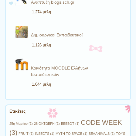
Ανάπτυξη blogs.sch.gr
1.274 μέλη
Δημιουργικοί Εκπαιδευτικοί
1.126 μέλη
Κοινότητα MOODLE Ελλήνων
Εκπαιδευτικών
1.044 μέλη
Ετικέτες
CODE WEEK
25η Μαρτίου
(1)
28 ΟΚΤΩΒΡΗ
(1)
BEEBOT
(1)
(3)
FRUIT
(1)
INSECTS
(1)
MYTH TO SPACE
(1)
SEA ANIMALS
(1)
TOYS