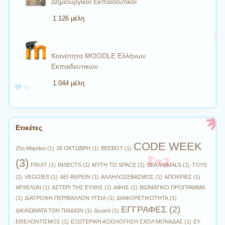
Δημιουργικοί Εκπαιδευτικοί
1.126 μέλη
Κοινότητα MOODLE Ελλήνων
Εκπαιδευτικών
1.044 μέλη
Ετικέτες
CODE WEEK
25η Μαρτίου
(1)
28 ΟΚΤΩΒΡΗ
(1)
BEEBOT
(1)
(3)
FRUIT
(1)
INSECTS
(1)
MYTH TO SPACE
(1)
SEA ANIMALS
(1)
TOYS
(1)
VEGGIES
(1)
ΑΕΙ ΦΕΡΕΙΝ
(1)
ΑΛΛΗΛΟΣΕΒΑΣΜΟΣ
(1)
ΑΠΟΚΡΙΕΣ
(1)
ΑΡΧΕΛΩΝ
(1)
ΑΣΤΕΡΙ ΤΗΣ ΕΥΧΗΣ
(1)
ΑΦΗΣ
(1)
ΒΙΩΜΑΤΙΚΟ ΠΡΟΓΡΑΜΜΑ
(1)
ΔΙΑΤΡΟΦΗ ΠΕΡΙΒΑΛΛΟΝ ΥΓΕΙΑ
(1)
ΔΙΑΦΟΡΕΤΙΚΟΤΗΤΑ
(1)
ΕΓΓΡΑΦΕΣ
(2)
ΔΙΚΑΙΩΜΑΤΑ ΤΩΝ ΠΑΙΔΙΩΝ
(1)
Δωρεά
(1)
ΕΘΕΛΟΝΤΙΣΜΟΣ
(1)
ΕΞΩΤΕΡΙΚΗ ΑΞΙΟΛΟΓΗΣΗ ΣΧΟΛ ΜΟΝΑΔΑΣ
(1)
ΕΥ