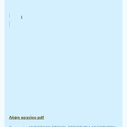
Λήψη αρχείου pdf
.