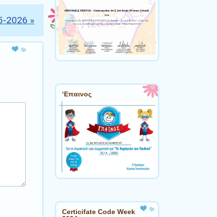
5-2026
»
‘Επαινος
Certicifate Code Week