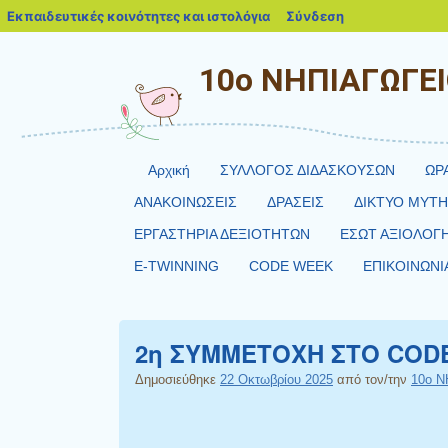
blogs.sch.gr
Εκπαιδευτικές κοινότητες και ιστολόγια
Σύνδεση
10o ΝΗΠΙΑΓΩΓΕ
Αρχική
ΣΥΛΛΟΓΟΣ ΔΙΔΑΣΚΟΥΣΩΝ
ΩΡ
ΑΝΑΚΟΙΝΩΣΕΙΣ
ΔΡΑΣΕΙΣ
ΔΙΚΤΥΟ MYT
ΕΡΓΑΣΤΗΡΙΑ ΔΕΞΙΟΤΗΤΩΝ
ΕΣΩΤ ΑΞΙΟΛΟΓ
E-TWINNING
CODE WEEK
ΕΠΙΚΟΙΝΩΝΙ
2η ΣΥΜΜΕΤΟΧΗ ΣTO CODE
Δημοσιεύθηκε
22 Οκτωβρίου 2025
από τον/την
10ο 