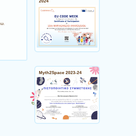
2024
σω.
Myth2Space 2023-24