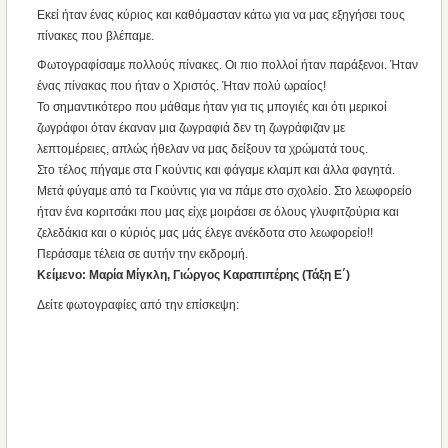
Εκεί ήταν ένας κύριος και καθόμασταν κάτω για να μας εξηγήσει τους
πίνακες που βλέπαμε.
Φωτογραφίσαμε πολλούς πίνακες. Οι πιο πολλοί ήταν παράξενοι. Ήταν
ένας πίνακας που ήταν ο Χριστός. Ήταν πολύ ωραίος!
Το σημαντικότερο που μάθαμε ήταν για τις μπογιές και ότι μερικοί
ζωγράφοι όταν έκαναν μια ζωγραφιά δεν τη ζωγράφιζαν με
λεπτομέρειες, απλώς ήθελαν να μας δείξουν τα χρώματά τους.
Στο τέλος πήγαμε στα Γκούντις και φάγαμε κλαμπ και άλλα φαγητά.
Μετά φύγαμε από τα Γκούντις για να πάμε στο σχολείο. Στο λεωφορείο
ήταν ένα κοριτσάκι που μας είχε μοιράσει σε όλους γλυφιτζούρια και
ζελεδάκια και ο κύριός μας μάς έλεγε ανέκδοτα στο λεωφορείο!!
Περάσαμε τέλεια σε αυτήν την εκδρομή.
Κείμενο: Μαρία Μίγκλη, Γιώργος Καραπιπέρης (Τάξη Ε΄)
Δείτε φωτογραφίες από την επίσκεψη: