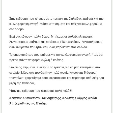
Στην εκδρομή που πήγαμε με το τρενάκι της Χαλκίδας, μάθαμε για την
κυκλοφοριακή αγωγή. Μάθαμε τα σήματα και πώς να κυκλοφορούμε
στο δρόμο.
Εκεί μας έδωσαν πολλά δώρα. Μπήκαμε σε πολλές κληρώσεις.
Ζωγραφίσαμε, παίξαμε και χορέψαμε. Είδαμε κλόουν, ξυλοπόδαρους,
έναν άνθρωπο που ήταν ντυμένος καρδιά και πολλά άλλα.
Το σημαντικότερο που μάθαμε για την κυκλοφοριακή αγωγή, ήταν ότι
πρέπει πάντα να φοράμε ζώνη ή κράνος.
Στο τέλος περιμέναμε να έρθει το τρενάκι, για να μας επιστρέψει στο
σχολείο. Μέσα στο τρενάκι ήταν πολύ ωραία. Ακούγαμε διάφορα
τραγούδια, χαιρετάγαμε τους περαστικούς και περάσαμε από διάφορα
μέρη της Χαλκίδας.
Ήταν μια εκδρομή που περάσαμε πολύ καλά!!!
Κείμενο: Αθανασόπουλος Δημήτρης, Κοφινάς Γιώργος, Νούσι
Άντζι, μαθητές της Ε΄τάξης.