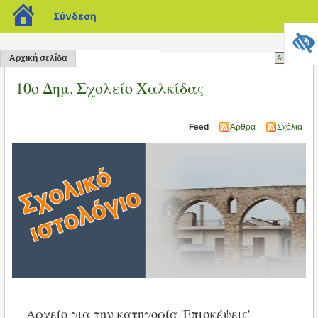
blogs.sch.gr
Σύνδεση
Αρχική σελίδα
10ο Δημ. Σχολείο Χαλκίδας
Feed
Άρθρα
Σχόλια
Αρχείο για την κατηγορία 'Επισκέψεις'