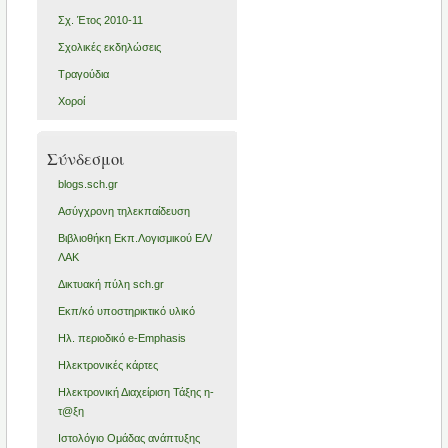
Σχ. Έτος 2010-11
Σχολικές εκδηλώσεις
Τραγούδια
Χοροί
Σύνδεσμοι
blogs.sch.gr
Ασύγχρονη τηλεκπαίδευση
Βιβλιοθήκη Εκπ.Λογισμικού ΕΛ/
ΛΑΚ
Δικτυακή πύλη sch.gr
Εκπ/κό υποστηρικτικό υλικό
Ηλ. περιοδικό e-Emphasis
Ηλεκτρονικές κάρτες
Ηλεκτρονική Διαχείριση Τάξης η-
τ@ξη
Ιστολόγιο Ομάδας ανάπτυξης