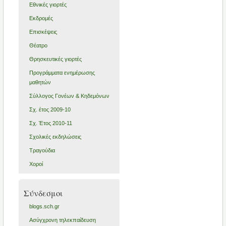
Εθνικές γιορτές
Εκδρομές
Επισκέψεις
Θέατρο
Θρησκευτικές γιορτές
Προγράμματα ενημέρωσης
μαθητών
Σύλλογος Γονέων & Κηδεμόνων
Σχ. έτος 2009-10
Σχ. Έτος 2010-11
Σχολικές εκδηλώσεις
Τραγούδια
Χοροί
Σύνδεσμοι
blogs.sch.gr
Ασύγχρονη τηλεκπαίδευση