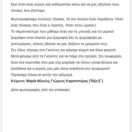
Εκεί ήταν ένας κύριος και καθόμασταν κάτω για να μας εξηγήσει τους
πίνακες που βλέπαμε.
Φωτογραφίσαμε πολλούς πίνακες. Οι πιο πολλοί ήταν παράξενοι. Ήταν
ένας πίνακας που ήταν ο Χριστός. Ήταν πολύ ωραίος!
Το σημαντικότερο που μάθαμε ήταν για τις μπογιές και ότι μερικοί
ζωγράφοι όταν έκαναν μια ζωγραφιά δεν τη ζωγράφιζαν με
λεπτομέρειες, απλώς ήθελαν να μας δείξουν τα χρώματά τους.
Στο τέλος πήγαμε στα Γκούντις και φάγαμε κλαμπ και άλλα φαγητά.
Μετά φύγαμε από τα Γκούντις για να πάμε στο σχολείο. Στο λεωφορείο
ήταν ένα κοριτσάκι που μας είχε μοιράσει σε όλους γλυφιτζούρια και
ζελεδάκια και ο κύριός μας μάς έλεγε ανέκδοτα στο λεωφορείο!!
Περάσαμε τέλεια σε αυτήν την εκδρομή.
Κείμενο: Μαρία Μίγκλη, Γιώργος Καραπιπέρης (Τάξη Ε΄)
Δείτε φωτογραφίες από την επίσκεψη: