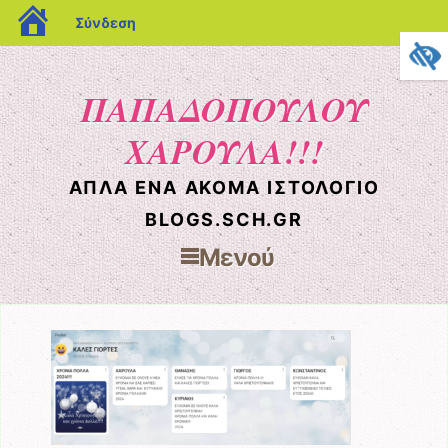
blogs.sch.gr
Σύνδεση
ΠΑΠΑΔΟΠΟΥΛΟΥ
ΧΑΡΟΥΛΑ!!!
ΑΠΛΆ ΈΝΑ ΑΚΌΜΑ ΙΣΤΟΛΌΓΙΟ
BLOGS.SCH.GR
Μενού
Μετάβαση στο περιεχόμενο