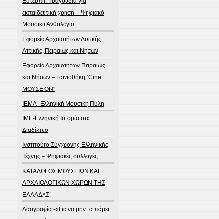
Ευτέρπη: Τραγούδια για
εκπαιδευτική χρήση – Ψηφιακό
Μουσικό Ανθολόγιο
Εφορεία Αρχαιοτήτων Δυτικής
Αττικής, Πειραιώς και Νήσων
Εφορεία Αρχαιοτήτων Πειραιώς
και Νήσων – ταινιοθήκη "Cine
ΜΟΥΣΕΙΟΝ"
ΙΕΜΑ- Ελληνική Μουσική Πύλη
ΙΜΕ-Ελληνική Ιστορία στο
Διαδίκτυο
Ινστιτούτο Σύγχρονης Ελληνικής
Τέχνης – Ψηφιακές συλλογές
ΚΑΤΑΛΟΓΟΣ ΜΟΥΣΕΙΩΝ ΚΑΙ
ΑΡΧΑΙΟΛΟΓΙΚΩΝ ΧΩΡΩΝ ΤΗΣ
ΕΛΛΑΔΑΣ
Λαογραφία -«Για να μην τα πάρει