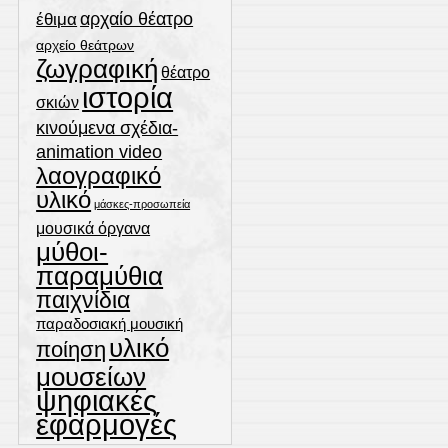
αρχαίο θέατρο
έθιμα
αρχείο θεάτρων
ζωγραφική
θέατρο
ιστορία
σκιών
κινούμενα σχέδια-
animation video
λαογραφικό
υλικό
μάσκες-προσωπεία
μουσικά όργανα
μύθοι-
παραμύθια
παιχνίδια
παραδοσιακή μουσική
υλικό
ποίηση
μουσείων
ψηφιακές
εφαρμογές