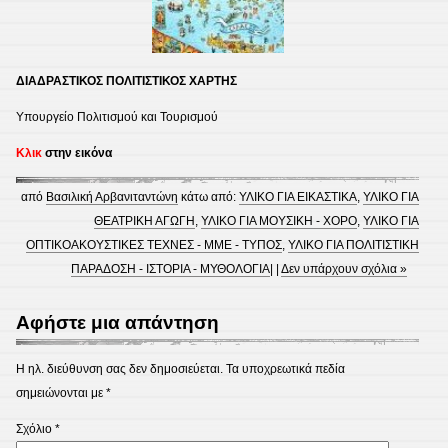
ΔΙΑΔΡΑΣΤΙΚΟΣ ΠΟΛΙΤΙΣΤΙΚΟΣ ΧΑΡΤΗΣ
Υπουργείο Πολιτισμού και Τουρισμού
Κλικ
στην εικόνα
από
Βασιλική Αρβανιταντώνη
κάτω από:
ΥΛΙΚΟ ΓΙΑ ΕΙΚΑΣΤΙΚΑ
,
ΥΛΙΚΟ ΓΙΑ
ΘΕΑΤΡΙΚΗ ΑΓΩΓΗ
,
ΥΛΙΚΟ ΓΙΑ ΜΟΥΣΙΚΗ - ΧΟΡΟ
,
ΥΛΙΚΟ ΓΙΑ
ΟΠΤΙΚΟΑΚΟΥΣΤΙΚΕΣ ΤΕΧΝΕΣ - ΜΜΕ - ΤΥΠΟΣ
,
ΥΛΙΚΟ ΓΙΑ ΠΟΛΙΤΙΣΤΙΚΗ
ΠΑΡΑΔΟΣΗ - ΙΣΤΟΡΙΑ - ΜΥΘΟΛΟΓΙΑ
| |
Δεν υπάρχουν σχόλια »
Αφήστε μια απάντηση
Η ηλ. διεύθυνση σας δεν δημοσιεύεται.
Τα υποχρεωτικά πεδία
σημειώνονται με
*
Σχόλιο
*