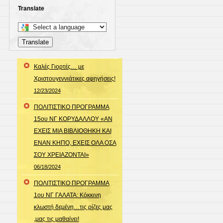
Translate
Select
a
Translate
language
to
Καλές Γιορτές… με
translate
Χριστουγεννιάτικες αφηγήσεις!
this
12/23/2024
page
ΠΟΛΙΤΙΣΤΙΚΟ ΠΡΟΓΡΑΜΜΑ
15ου ΝΓ ΚΟΡΥΔΑΛΛΟΥ «ΑΝ
ΕΧΕΙΣ ΜΙΑ ΒΙΒΛΙΟΘΗΚΗ ΚΑΙ
ΕΝΑΝ ΚΗΠΟ, ΕΧΕΙΣ ΟΛΑ ΟΣΑ
ΣΟΥ ΧΡΕΙΑΖΟΝΤΑΙ»
06/18/2024
ΠΟΛΙΤΙΣΤΙΚΟ ΠΡΟΓΡΑΜΜΑ
1ου ΝΓ ΓΑΛΑΤΑ: Κόκκινη
κλωστή δεμένη…τις ρίζες μας
,μας τις μαθαίνει!