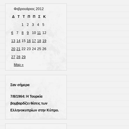
Φεβρουάριος 2012
Δ
Τ
Τ
Π
Π
Σ
Κ
1
2
3
4
5
6
7
8
9
10
11
12
13
14
15
16
17
18
19
20
21
22
23
24
25
26
27
28
29
Μαρ »
Σαν σήμερα
7/8/1964: Η Τουρκία
βομβαρδίζει θέσεις των
Ελληνοκυπρίων στην Κύπρο.