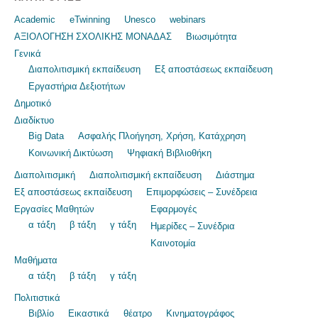
Academic
eTwinning
Unesco
webinars
ΑΞΙΟΛΟΓΗΣΗ ΣΧΟΛΙΚΗΣ ΜΟΝΑΔΑΣ
Βιωσιμότητα
Γενικά
Διαπολιτισμική εκπαίδευση
Εξ αποστάσεως εκπαίδευση
Εργαστήρια Δεξιοτήτων
Δημοτικό
Διαδίκτυο
Big Data
Ασφαλής Πλοήγηση, Χρήση, Κατάχρηση
Κοινωνική Δικτύωση
Ψηφιακή Βιβλιοθήκη
Διαπολιτισμική
Διαπολιτισμική εκπαίδευση
Διάστημα
Εξ αποστάσεως εκπαίδευση
Επιμορφώσεις – Συνέδρεια
Εργασίες Μαθητών
Εφαρμογές
α τάξη
β τάξη
γ τάξη
Ημερίδες – Συνέδρια
Καινοτομία
Μαθήματα
α τάξη
β τάξη
γ τάξη
Πολιτιστικά
Βιβλίο
Εικαστικά
θέατρο
Κινηματογράφος