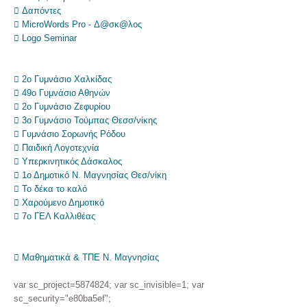
 Δαπόντες
 MicroWords Pro - Δ@σκ@λος
 Logo Seminar
 2ο Γυμνάσιο Χαλκίδας
 49ο Γυμνάσιο Αθηνών
 2ο Γυμνάσιο Ζεφυρίου
 3ο Γυμνάσιο Τούμπας Θεσσ/νίκης
 Γυμνάσιο Σορωνής Ρόδου
 Παιδική Λογοτεχνία
 Υπερκινητικός Δάσκαλος
 1ο Δημοτικό Ν. Μαγνησίας Θεσ/νίκη
 Το δέκα το καλό
 Χαρούμενο Δημοτικό
 7ο ΓΕΛ Καλλιθέας
 Μαθηματικά & ΤΠΕ Ν. Μαγνησίας
var sc_project=5874824; var sc_invisible=1; var
sc_security="e80ba5ef";