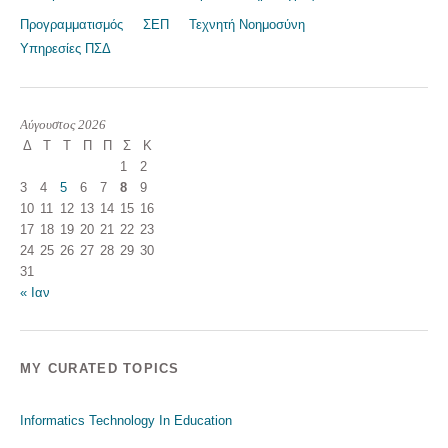
Προγραμματισμός
ΣΕΠ
Τεχνητή Νοημοσύνη
Υπηρεσίες ΠΣΔ
Αύγουστος 2026
Δ
Τ
Τ
Π
Π
Σ
Κ
1
2
3
4
5
6
7
8
9
10
11
12
13
14
15
16
17
18
19
20
21
22
23
24
25
26
27
28
29
30
31
« Ιαν
MY CURATED TOPICS
Informatics Technology In Education