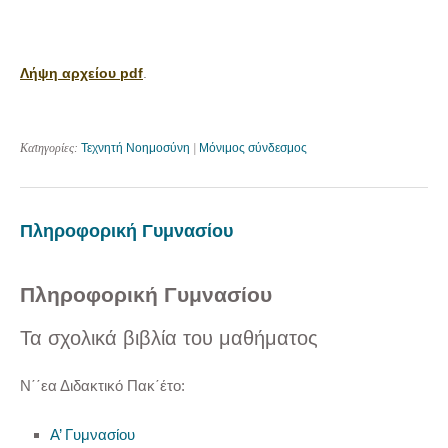
Λήψη αρχείου pdf
.
Κατηγορίες:
Τεχνητή Νοημοσύνη
|
Μόνιμος σύνδεσμος
Πληροφορική Γυμνασίου
Πληροφορική Γυμνασίου
Τα σχολικά βιβλία του μαθήματος
Ν΄΄εα Διδακτικό Πακ΄έτο:
Α’ Γυμνασίου