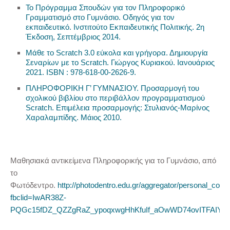
Το Πρόγραμμα Σπουδών για τον Πληροφορικό
Γραμματισμό στο Γυμνάσιο. Οδηγός για τον
εκπαιδευτικό. Ινστιτούτο Εκπαιδευτικής Πολιτικής. 2η
Έκδοση, Σεπτέμβριος 2014.
Μάθε το Scratch 3.0 εύκολα και γρήγορα. Δημιουργία
Σεναρίων με το Scratch. Γιώργος Κυριακού. Ιανουάριος
2021. ISBN : 978-618-00-2626-9.
ΠΛΗΡΟΦΟΡΙΚΗ Γ’ ΓΥΜΝΑΣΙΟΥ. Προσαρμογή του
σχολικού βιβλίου στο περιβάλλον προγραμματισμού
Scratch. Επιμέλεια προσαρμογής: Στυλιανός-Μαρίνος
Χαραλαμπίδης. Μάιος 2010.
Μαθησιακά αντικείμενα Πληροφορικής για το Γυμνάσιο, από
το
Φωτόδεντρο.
http://photodentro.edu.gr/aggregator/personal_colle
fbclid=IwAR38Z-
PQGc15fDZ_QZZgRaZ_ypoqxwgHhKfuIf_aOwWD74ovITFAIYF