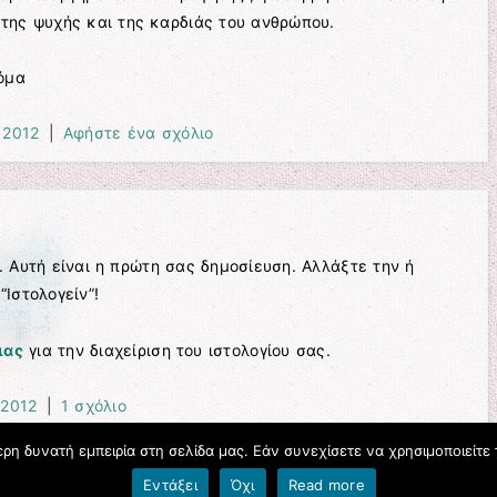
της ψυχής και της καρδιάς του ανθρώπου.
όμα
 2012
|
Αφήστε ένα σχόλιο
. Αυτή είναι η πρώτη σας δημοσίευση. Αλλάξτε την ή
“Ιστολογείν”!
ιας
για την διαχείριση του ιστολογίου σας.
 2012
|
1 σχόλιο
η δυνατή εμπειρία στη σελίδα μας. Εάν συνεχίσετε να χρησιμοποιείτε 
Όροι χρήσης blogs.sch.gr
|
Δήλωση προσβασιμότητας
Εντάξει
Όχι
Read more