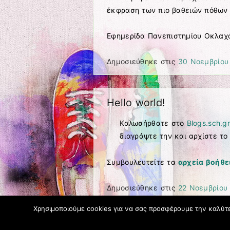
έκφραση των πιο βαθειών πόθων 
Εφημερίδα Πανεπιστημίου Οκλαχ
Δημοσιεύθηκε στις
30 Νοεμβρίου
Hello world!
Καλωσήρθατε στο
Blogs.sch.gr
διαγράψτε την και αρχίστε το 
Συμβουλευτείτε τα
αρχεία βοήθε
Δημοσιεύθηκε στις
22 Νοεμβρίου
Χρησιμοποιούμε cookies για να σας προσφέρουμε την καλύτερ