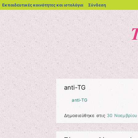
blogs.sch.gr
Εκπαιδευτικές κοινότητες και ιστολόγια
Σύνδεση
Μενού
Μετάβαση στο περιεχόμενο
anti-TG
anti-TG
Δημοσιεύθηκε στις
30 Νοεμβρίου