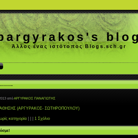
pargyrakos's blo
Άλλος ένας ιστότοπος Blogs.sch.gr
………..
2013 από
ΑΡΓΥΡΑΚΟΣ ΠΑΝΑΓΙΩΤΗΣ
ΑΘΗΣΗΣ (ΑΡΓΥΡΑΚΟΣ- ΣΩΤΗΡΟΠΟΥΛΟΥ)
ωρίς κατηγορία
| | |
1 Σχόλιο
όσμε!