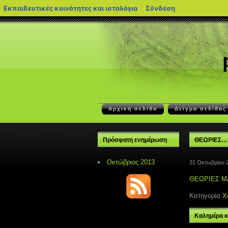
blogs.sch.gr
Εκπαιδευτικές κοινότητες και ιστολόγια
Σύνδεση
Αρχική σελίδα
Δείγμα σελίδας
Πρόσφατη ενημέρωση
ΘΕΩΡΙΕΣ…
Οκτώβριος 2013
31 Οκτωβρίου 
ΘΕΩΡΙΕΣ Μ
Κατηγορία
Χ
Καλημέρα κ