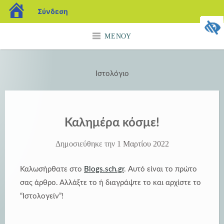
blogs.sch.gr
Σύνδεση
Μετάβαση
ΜΕΝΟΎ
σε
περιεχόμενο
Ιστολόγιο
Καλημέρα κόσμε!
Δημοσιεύθηκε την
1 Μαρτίου 2022
Καλωσήρθατε στο
Blogs.sch.gr
. Αυτό είναι το πρώτο
σας άρθρο. Αλλάξτε το ή διαγράψτε το και αρχίστε το
“Ιστολογείν”!