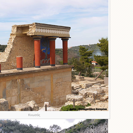
Κνωσός