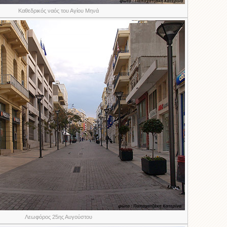
Καθεδρικός ναός του Αγίου Μηνά
Λεωφόρος 25ης Αυγούστου