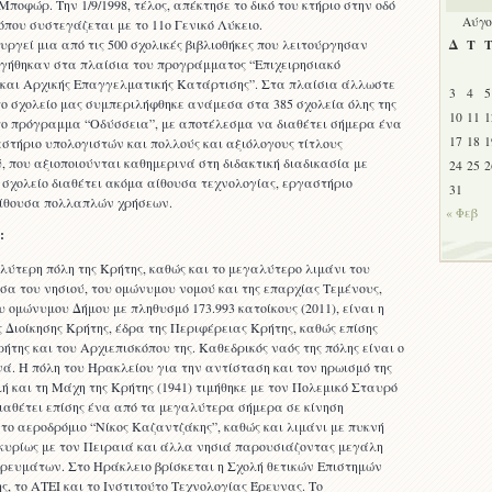
ποφώρ. Την 1/9/1998, τέλος, απέκτησε το δικό του κτήριο στην οδό
Αύγο
που συστεγάζεται με το 11ο Γενικό Λύκειο.
υργεί μια από τις 500 σχολικές βιβλιοθήκες που λειτούργησαν
Δ
Τ
γήθηκαν στα πλαίσια του προγράμματος “Επιχειρησιακό
και Αρχικής Επαγγελματικής Κατάρτισης”. Στα πλαίσια άλλωστε
3
4
5
το σχολείο μας συμπεριλήφθηκε ανάμεσα στα 385 σχολεία όλης της
10
11
1
ο πρόγραμμα “Οδύσσεια”, με αποτέλεσμα να διαθέτει σήμερα ένα
17
18
1
στήριο υπολογιστών και πολλούς και αξιόλογους τίτλους
, που αξιοποιούνται καθημερινά στη διδακτική διαδικασία με
24
25
2
 σχολείο διαθέτει ακόμα αίθουσα τεχνολογίας, εργαστήριο
31
αίθουσα πολλαπλών χρήσεων.
« Φεβ
:
λύτερη πόλη της Κρήτης, καθώς και το μεγαλύτερο λιμάνι του
σα του νησιού, του ομώνυμου νομού και της επαρχίας Τεμένους,
 ομώνυμου Δήμου με πληθυσμό 173.993 κατοίκους (2011), είναι η
Διοίκησης Κρήτης, έδρα της Περιφέρειας Κρήτης, καθώς επίσης
ρήτης και του Αρχιεπισκόπου της. Καθεδρικός ναός της πόλης είναι ο
ά. Η πόλη του Ηρακλείου για την αντίσταση και τον ηρωισμό της
ή και τη Μάχη της Κρήτης (1941) τιμήθηκε με τον Πολεμικό Σταυρό
διαθέτει επίσης ένα από τα μεγαλύτερα σήμερα σε κίνηση
το αεροδρόμιο “Νίκος Καζαντζάκης”, καθώς και λιμάνι με πυκνή
κυρίως με τον Πειραιά και άλλα νησιά παρουσιάζοντας μεγάλη
ορευμάτων. Στο Ηράκλειο βρίσκεται η Σχολή θετικών Επιστημών
, το ΑΤΕΙ και το Ινστιτούτο Τεχνολογίας Έρευνας. Το