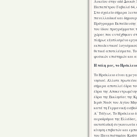
Λυκείου στην οδό Δουκός Μ
Παπαπέτρου Γαβαλά 64, ό
Στο σχολείο σήμερα λειτο
πανελλαδικά και δημιουρ
Πρόγραμμα Εκπαίδευσης 
του ίδιου προγράμματος 
χώρας που εντάχθηκαν στ
πλήρως εξοπλισμένο εργα
εκπαιδευτικού λογισμικού
θετικά αποτελέσματα. Το
φυσικών επιστημών και 
Η πόλη μας, το Ηράκλειο
Το Ηράκλειο είναι η μεγα
νησιού. Άλλοτε πρωτεύου
σήμερα αποτελεί έδρα του
έδρα της Αποκεντρωμένης 
έδρα της Εκκλησίας της Κ
Ιερός Ναός του Αγίου Μην
κατά τη Γερμανική εισβολ
Α΄ Τάξεως. Το Ηράκλειο 
αεροδρόμια της Ελλάδας, 
ακτοπλοϊκή συγκοινωνία 
κίνηση επιβατών και εμπ
του Πανεπιστημίου Κρήτης