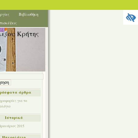
ργίες
Βιβλιοθήκη
πισκέψεις
λείου Κρήτης
ηση
ρόσφατα άρθρα
ηροφορίες για το
ολόγιο
Ιστορικό
βρουάριος 2015
Ημερολόγιο