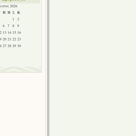
υστος 2026
Τ
Π
Π
Σ
Κ
1
2
6
7
8
9
2
13
14
15
16
9
20
21
22
23
6
27
28
29
30