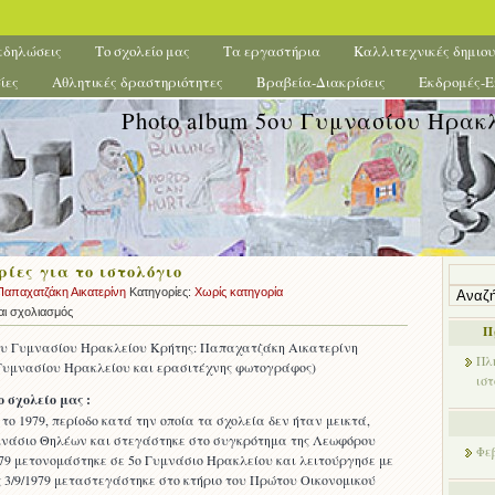
κδηλώσεις
Το σχολείο μας
Τα εργαστήρια
Καλλιτεχνικές δημιου
ίες
Αθλητικές δραστηριότητες
Βραβεία-Διακρίσεις
Εκδρομές-Ε
Photo album 5ου Γυμνασίου Ηρακ
ίες για το ιστολόγιο
Αναζήτ
για:
Παπαχατζάκη Αικατερίνη
Κατηγορίες:
Χωρίς κατηγορία
στο
αι σχολιασμός
Π
Πληροφορίες
5ου Γυμνασίου Ηρακλείου Κρήτης: Παπαχατζάκη Αικατερίνη
για
Πλ
 Γυμνασίου Ηρακλείου και ερασιτέχνης φωτογράφος)
το
ιστ
ιστολόγιο
 σχολείο μας :
 το 1979, περίοδο κατά την οποία τα σχολεία δεν ήταν μεικτά,
μνάσιο Θηλέων και στεγάστηκε στο συγκρότημα της Λεωφόρου
Φε
979 μετονομάστηκε σε 5ο Γυμνάσιο Ηρακλείου και λειτούργησε με
 3/9/1979 μεταστεγάστηκε στο κτήριο του Πρώτου Οικονομικού