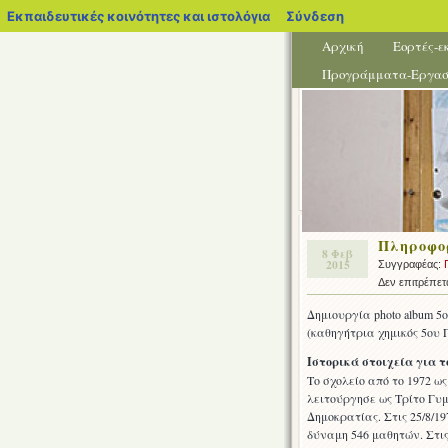
blogs.sch.gr
Εκπαιδευτικές κοινότητες και ιστολόγια
Σύνδεση
Αρχική
Εορτές-ε
Προγράμματα-Εργασ
Πληροφορ
8 Φεβ
2015
Συγγραφέας:
Δεν επιτρέπετ
Δημιουργία photo album 
(καθηγήτρια χημικός 5ου
Ιστορικά στοιχεία για το
Το σχολείο από το 1972 ως
λειτούργησε ως Τρίτο Γυ
Δημοκρατίας. Στις 25/8/1
δύναμη 546 μαθητών. Στις