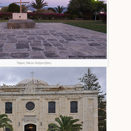
Τάφος Νίκου Καζαντζάκη