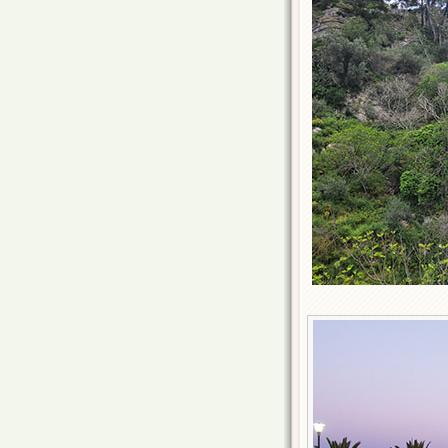
Αγία Ε