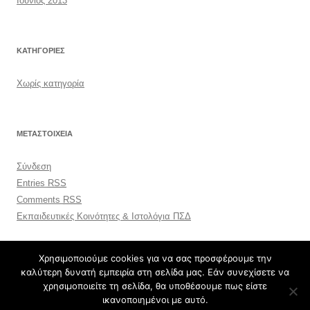
Ιούνιος 2013
KΑΤΗΓΟΡΊΕΣ
Χωρίς κατηγορία
ΜΕΤΑΣΤΟΙΧΕΊΑ
Σύνδεση
Entries
RSS
Comments
RSS
Εκπαιδευτικές Κοινότητες & Ιστολόγια ΠΣΔ
Χρησιμοποιούμε cookies για να σας προσφέρουμε την
καλύτερη δυνατή εμπειρία στη σελίδα μας. Εάν συνεχίσετε να
χρησιμοποιείτε τη σελίδα, θα υποθέσουμε πως είστε
ικανοποιημένοι με αυτό.
Φιλοξενείται στο https://blogs.sch.gr