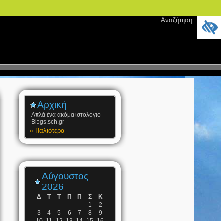
Αρχική
Απλά ένα ακόμα ιστολόγιο
Blogs.sch.gr
« Παλιότερα
Αύγουστος
2026
Δ
Τ
Τ
Π
Π
Σ
Κ
1
2
3
4
5
6
7
8
9
10
11
12
13
14
15
16