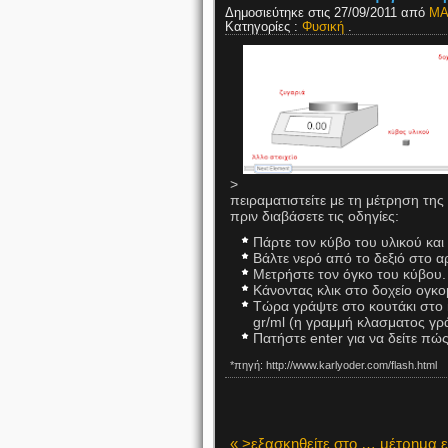
Δημοσιεύτηκε στις 27/09/2011 από
ΜΑ
Κατηγορίες :
Φυσική
.
>
πειραματιστείτε με τη μέτρηση της
πριν διαβάσετε τις οδηγίες:
Πάρτε τον κύβο του υλικού κα
Βάλτε νερό από το δεξιό στο α
Μετρήστε τον όγκο του κύβο
Κάνοντας κλικ στο δοχείο ογκο
Τώρα γράψτε στο κουτάκι στο 
gr/ml (η γραμμή κλασματος γρά
Πατήστε enter για να δείτε πώ
*πηγή: http://www.karlyoder.com/flash.html
« >εξασκηθείτε στο … μέτρημα 