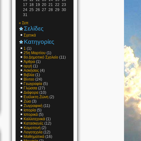
17
18
19
20
21
22
23
24
25
26
27
28
29
30
31
« Σεπ
Σελίδες
Σχετικά
Κατηγορίες
1
(1)
25η Μαρτίου
(1)
8ο Δημοτικό Σχολείο
(11)
Άρθρα
(1)
αρχή
(1)
Ασκήσεις
(4)
Βιβλία
(1)
Βίντεο
(24)
Γεωγραφία
(5)
Γλώσσα
(27)
Διάφορα
(10)
Ευέλικτη Ζώνη
(2)
Ζώα
(3)
Ζωγραφική
(11)
Ιστορία
(5)
Ιστορικά
(5)
Καλλιτεχνικά
(1)
Κατασκευές
(12)
Κομοτηνή
(2)
Λογοτεχνία
(12)
Μαθηματικά
(16)