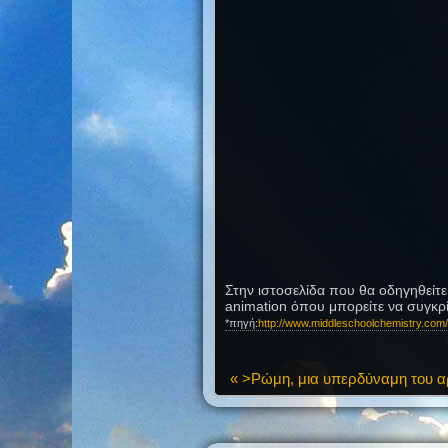
Στην ιστοσελίδα που θα οδηγηθείτε κ
animation όπου μπορείτε να συγκρίν
*πηγή:
http://www.middleschoolchemistry.com/
« >Ρώμη, μια υπερδύναμη του α