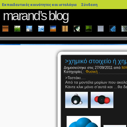
blogs.sch.gr
Εκπαιδευτικές κοινότητες και ιστολόγια
Σύνδεση
marand’s blog
>χημικό στοιχείο ή χη
Δημοσιεύτηκε στις 27/09/2011 από
ΜΑ
Κατηγορίες :
Φυσική
.
>Τεστάκι….
Από τα μοντέλα μορίων που ακολο
Κάντε κλικ μόνο σ’αυτά και …θα δε