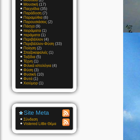
Μουσεία
(2)
Μουσική
(17)
Παιχνίδια
(35)
Παράδοση
(7)
Παραμύθια
(6)
Παρουσιάσεις
(2)
Πάσχα
(9)
πειράματα
(1)
περάματα
(1)
Περιβάλλον
(4)
Περιβάλλον-Φύση
(33)
Ποίηση
(2)
Σπαζοκεφαλιές
(1)
Ταξίδια
(5)
Τέχνη
(1)
Φιλικά ιστολόγια
(4)
Φύση
(3)
Φυσική
(10)
Φυτά
(1)
Χιούμορ
(1)
Site Meta
Οργανώστε
Σύνδεση
αυτό
Vistered Little Θέμα
τον
Τα
ιστοχώρο
τελευταία
χρησιμοποιώντας
σχόλια