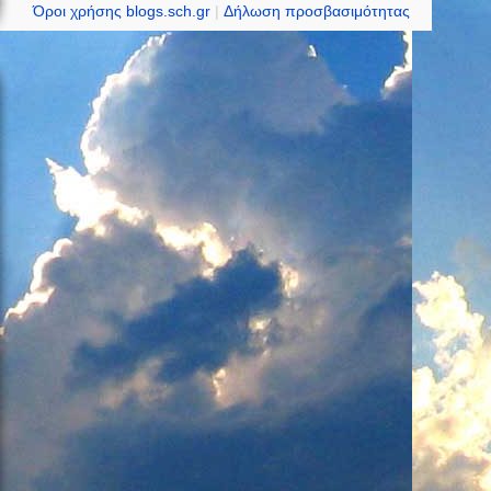
RSS
σε
Όροι χρήσης blogs.sch.gr
|
Δήλωση προσβασιμότητας
2.0
όλα
τα
άρθρα
σε
RSS
2.0