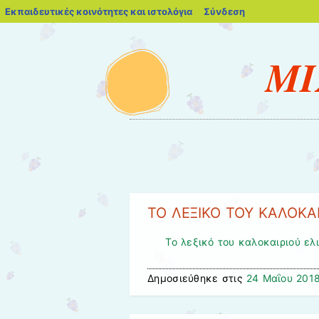
blogs.sch.gr
Εκπαιδευτικές κοινότητες και ιστολόγια
Σύνδεση
ΜΙ
Μενού
Μετάβαση στο περιεχόμενο
ΤΟ ΛΕΞΙΚΟ ΤΟΥ ΚΑΛΟΚΑ
Το λεξικό του καλοκαιριού ελ
Δημοσιεύθηκε στις
24 Μαΐου 201