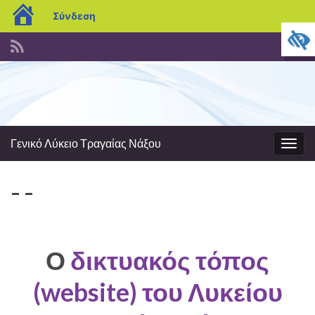
blogs.sch.gr
Σύνδεση
Ενα
φόρ
Search for:
ανα
Γενικό Λύκειο Τραγαίας Νάξου
Εναλ
πλοή
– –
Ο
δικτυακός τόπος
(website) του Λυκείου