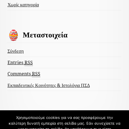
Χωρίς κατηγορία
Μεταστοιχεία
Σύνδεση
Entries
RSS
Comments
RSS
Εκπαιδευτικές Κοινότητες & Ιστολόγια ΠΣΔ
Χρησιμοποιούμε cookies για να σας προσφέρουμε την
Φιλοξενείται στο https://blogs.sch.gr
καλύτερη δυνατή εμπειρία στη σελίδα μας. Εάν συνεχίσετε να