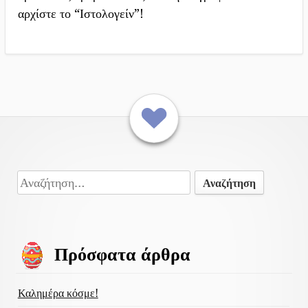
αρχίστε το “Ιστολογείν”!
Επιστροφή στην αρχική σελίδα
Περιεχομένο
Αναζήτηση
υποσέλιδου
για:
Πρόσφατα άρθρα
Καλημέρα κόσμε!