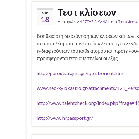
Τεστ κλίσεων
ΑΠΡ
18
Από την/ον
ΑΝΑΣΤΑΣΙΑ ΚΑΝΛΗ
στο
Τεστ κλίσεων
Βοήθεια στη διερεύνηση των κλίσεων και των ι
τα αποτελέσματα των οποίων λειτουργούν ενδε
ενδιαφερόντων του κάθε ατόμου και προτείνουν 
προσφέρονται τέτοια τεστ είναι οι εξής:
http://paroutsas.jmc.gr/iqtest/orient.htm
www.neo-xylokastro.gr/attachments/121_Perso
http://www.talentcheck.org/index.php?frage=
http://www.hrpassport.gr/