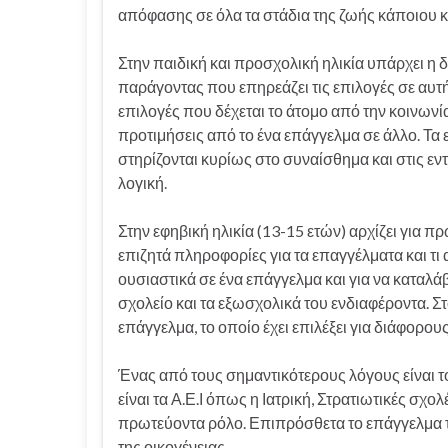
απόφασης σε όλα τα στάδια της ζωής κάποιου κα
Στην παιδική και προσχολική ηλικία υπάρχει 
παράγοντας που επηρεάζει τις επιλογές σε αυτή τ
επιλογές που δέχεται το άτομο από την κοινωνί
προτιμήσεις από το ένα επάγγελμα σε άλλο. Τα ε
στηρίζονται κυρίως στο συναίσθημα και στις εν
λογική.
Στην εφηβική ηλικία (13-15 ετών) αρχίζει για 
επιζητά πληροφορίες για τα επαγγέλματα και τι 
ουσιαστικά σε ένα επάγγελμα και για να καταλάβ
σχολείο και τα εξωσχολικά του ενδιαφέροντα. Στ
επάγγελμα, το οποίο έχει επιλέξει για διάφορου
Ένας από τους σημαντικότερους λόγους είναι τ
είναι τα Α.Ε.Ι όπως η Ιατρική, Στρατιωτικές σχο
πρωτεύοντα ρόλο. Επιπρόσθετα το επάγγελμα τ
της οικογένειας.