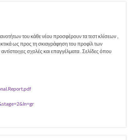
κανοτήτων του κάθε νέου προσφέρουν τα τεστ κλίσεων ,
ικτικά ως προς τη σκιαγράφηση του προφίλ των
αντίστοιχες σχολές και επαγγέλματα . Σελίδες όπου
nal.Report.pdf
1&stage=2&ln=gr