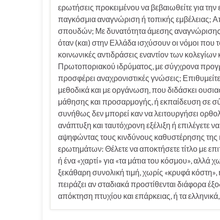
ερωτήσεις προκειμένου να βεβαιωθείτε για την 
παγκόσμια αναγνώριση ή τοπικής εμβέλειας; Α
σπουδών; Με δυνατότητα άμεσης αναγνώρισης 
όταν (και) στην Ελλάδα ισχύσουν οι νόμοι που τ
κοινωνικές αντιδράσεις εναντίον των κολεγίω
Πρωτοποριακού ιδρύματος, με σύγχρονα προγ
προσφέρει αναχρονιστικές γνώσεις; Επιθυμείτε
μεθοδικά και με οργάνωση, που διδάσκει ουσια
μάθησης και προσαρμογής, ή εκπαίδευση σε σύσ
συνήθως δεν μπορεί καν να λειτουργήσει ορθολ
ανάπτυξη και ταυτόχρονη εξέλιξη ή επιλέγετε να 
αψηφώντας τους κινδύνους καθυστέρησης της κ
ερωτημάτων: Θέλετε να αποκτήσετε τίτλο με επ
ή ένα «χαρτί» για «τα μάτια του κόσμου», αλλά 
ξεκάθαρη συνολική τιμή, χωρίς «κρυφά κόστη», 
πειράζει αν σταδιακά προστίθενται διάφορα έξο
απόκτηση πτυχίου και επάρκειας, ή τα ελληνικά,