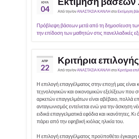
Εκτίμηση βάσεων 
ΙΟΎΛ
04
Από την/ον
ΑΝΑΣΤΑΣΙΑ ΚΑΝΛΗ
στο
Εκτίμηση βά
Πρόβλεψη βάσεων μετά από τη δημοσίευση των 
την επίδοση των μαθητών στις πανελλαδικές εξ
Κριτήρια επιλογή
ΑΠΡ
22
Από την/ον
ΑΝΑΣΤΑΣΙΑ ΚΑΝΛΗ
στο
Κριτήρια επ
Η επιλογή επαγγέλματος στην εποχή μας είναι κ
τεχνολογικών και οικονομικών εξελίξεων που σ
αρκετών επαγγελμάτων είναι αβέβαιο, πολλά ε
ανταγωνισμός εντείνεται ενώ για την άσκηση ν
ειδικά επαγγελματικά εφόδια και ικανότητες. Κ
πάρει από την εφηβική κιόλας ηλικία του.
Η επιλογή επαγγέλματος προϋποθέτει έγκαιρη κ