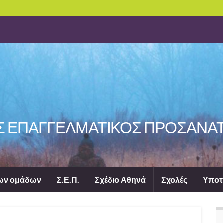
Σ ΕΠΑΓΓΕΛΜΑΤΙΚΟΣ ΠΡΟΣΑΝΑ
λων ομάδων
Σ.Ε.Π.
Σχέδιο Αθηνά
Σχολές
Υποτ