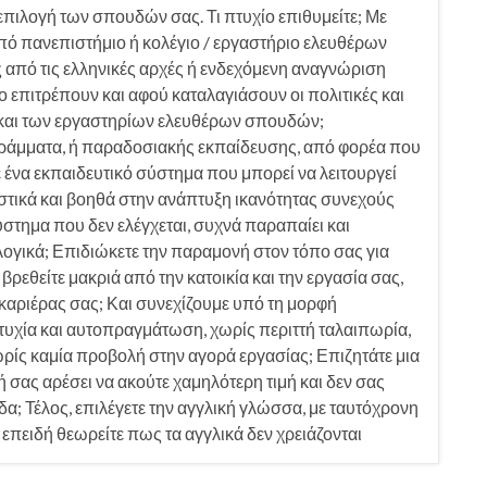
επιλογή των σπουδών σας. Τι πτυχίο επιθυμείτε; Με
πό πανεπιστήμιο ή κολέγιο / εργαστήριο ελευθέρων
από τις ελληνικές αρχές ή ενδεχόμενη αναγνώριση
ο επιτρέπουν και αφού καταλαγιάσουν οι πολιτικές και
ν και των εργαστηρίων ελευθέρων σπουδών;
ράμματα, ή παραδοσιακής εκπαίδευσης, από φορέα που
 ένα εκπαιδευτικό σύστημα που μπορεί να λειτουργεί
στικά και βοηθά στην ανάπτυξη ικανότητας συνεχούς
τημα που δεν ελέγχεται, συχνά παραπαίει και
ογικά; Επιδιώκετε την παραμονή στον τόπο σας για
βρεθείτε μακριά από την κατοικία και την εργασία σας,
αριέρας σας; Και συνεχίζουμε υπό τη μορφή
ιτυχία και αυτοπραγμάτωση, χωρίς περιττή ταλαιπωρία,
χωρίς καμία προβολή στην αγορά εργασίας; Επιζητάτε μια
ή σας αρέσει να ακούτε χαμηλότερη τιμή και δεν σας
δα; Τέλος, επιλέγετε την αγγλική γλώσσα, με ταυτόχρονη
 επειδή θεωρείτε πως τα αγγλικά δεν χρειάζονται