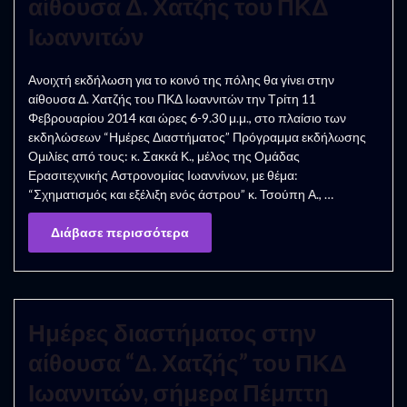
αίθουσα Δ. Χατζής του ΠΚΔ
Ιωαννιτών
Ανοιχτή εκδήλωση για το κοινό της πόλης θα γίνει στην
αίθουσα Δ. Χατζής του ΠΚΔ Ιωαννιτών την Τρίτη 11
Φεβρουαρίου 2014 και ώρες 6-9.30 μ.μ., στο πλαίσιο των
εκδηλώσεων “Ημέρες Διαστήματος” Πρόγραμμα εκδήλωσης
Ομιλίες από τους: κ. Σακκά Κ., μέλος της Ομάδας
Ερασιτεχνικής Αστρονομίας Ιωαννίνων, με θέμα:
“Σχηματισμός και εξέλιξη ενός άστρου” κ. Τσούπη Α., …
Διάβασε περισσότερα
Ημέρες διαστήματος στην
αίθουσα “Δ. Χατζής” του ΠΚΔ
Ιωαννιτών, σήμερα Πέμπτη