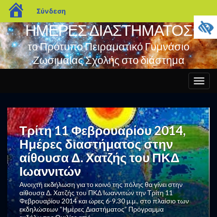
blogs.sch.gr
Σύνδεση
ΗΜΕΡΕΣ ΔΙΑΣΤΗΜΑΤΟΣ
το Πρότυπο Πειραματικό Γυμνάσιο
Ζωσιμαίας Σχολής στο διάστημα
Εναλ
πλοή
Τρίτη 11 Φεβρουαρίου 2014,
Ημέρες διαστήματος στην
αίθουσα Δ. Χατζής του ΠΚΔ
Ιωαννιτών
Ανοιχτή εκδήλωση για το κοινό της πόλης θα γίνει στην
αίθουσα Δ. Χατζής του ΠΚΔ Ιωαννιτών την Τρίτη 11
Φεβρουαρίου 2014 και ώρες 6-9.30 μ.μ., στο πλαίσιο των
εκδηλώσεων “Ημέρες Διαστήματος” Πρόγραμμα