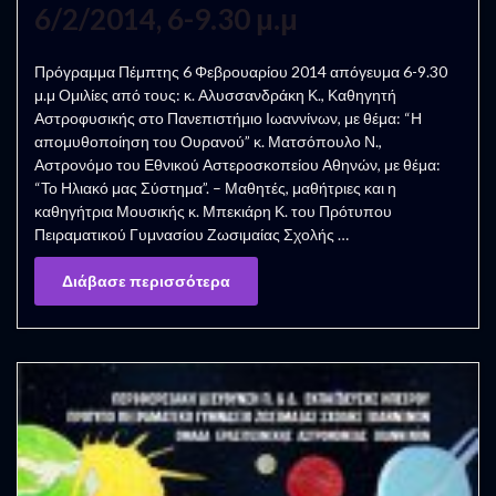
6/2/2014, 6-9.30 μ.μ
Πρόγραμμα Πέμπτης 6 Φεβρουαρίου 2014 απόγευμα 6-9.30
μ.μ Ομιλίες από τους: κ. Αλυσσανδράκη Κ., Καθηγητή
Αστροφυσικής στο Πανεπιστήμιο Ιωαννίνων, με θέμα: “Η
απομυθοποίηση του Ουρανού” κ. Ματσόπουλο Ν.,
Αστρονόμο του Εθνικού Αστεροσκοπείου Αθηνών, με θέμα:
“Το Ηλιακό μας Σύστημα”. – Μαθητές, μαθήτριες και η
καθηγήτρια Μουσικής κ. Μπεκιάρη Κ. του Πρότυπου
Πειραματικού Γυμνασίου Ζωσιμαίας Σχολής …
Διάβασε περισσότερα