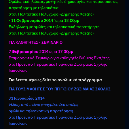
Ομιλίες, εκδηλώσεις, μαθητικές δημιουργίες και παρουσιάσεις,
παρατήρηση με τηλεσκόπια
στον Πολιτιστικό Πολυχώρο «Δημήτρης Χατζής»
-
11 Φεβρουαρίου 2014
΄ώρα
18:00μμ
:
Εκδήλωση με ομιλίες και τηλεσκοπική παρατήρηση
στον Πολιτιστικό Πολυχώρο «Δημήτρης Χατζής»
ΓΙΑ ΚΑΘΗΓΗΤΕΣ -
ΣΕΜΙΝΑΡΙΟ
7 Φεβρουαρίου 2014
ώρα
17:30μμ
Επιμορφωτικό Σεμινάριο για καθηγητές Β/θμιας Εκπ/σης
στο Πρότυπο Πειραματικό Γυμνάσιο Ζωσιμαίας Σχολής
Ιωαννίνων
Για λεπτομέρειες δείτε το αναλυτικό πρόγραμμα
ΓΙΑ ΤΟΥΣ ΜΑΘΗΤΕΣ ΤΟΥ ΠΠ Γ/ΣΙΟΥ ΖΩΣΙΜΑΙΑΣ ΣΧΟΛΗΣ
31 Ιανουαρίου 2014
Ήλιος: από τι είναι φτιαγμένο ένα αστέρι;
ομιλία και τηλεσκοπική παρατήρηση
στο Πρότυπο Πειραματικό Γυμνάσιο Ζωσιμαίας Σχολής
Ιωαννίνων