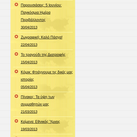
Παρουσιάσεις: 5 Ιουνίου:
Παγκόσμια Ημέρα
Περιβάλλοντος
30/04/2013
Ζωγραφική: Καλό Πάσχα!
22/04/2013
Το τραγούδι της Διατροφής
15/04/2013
Κόμικ: Φτιάχνουμε τις δικές μας
ιστορίες
05/04/2013
Πίνακες: Τα ύψη των
συμμαθητών μας
21/03/2013
Κείμενα: Εθνικός Ύμνος
19/03/2013