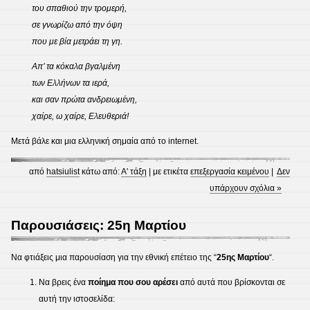
του σπαθιού την τρομερή,
σε γνωρίζω από την όψη
που με βία μετράει τη γη.
Απ’ τα κόκαλα βγαλμένη
των Ελλήνων τα ιερά,
και σαν πρώτα ανδρειωμένη,
χαίρε, ω χαίρε, Ελευθεριά!
Μετά βάλε και μια ελληνική σημαία από το internet.
από
hatsiulist
κάτω από:
Α' τάξη
| με ετικέτα
επεξεργασία κειμένου
|
Δεν
υπάρχουν σχόλια »
Παρουσιάσεις: 25η Μαρτίου
Να φτιάξεις μια παρουσίαση για την εθνική επέτειο της “
25ης Μαρτίου
“.
Να βρεις ένα
ποίημα που σου αρέσει
από αυτά που βρίσκονται σε
αυτή την ιστοσελίδα: