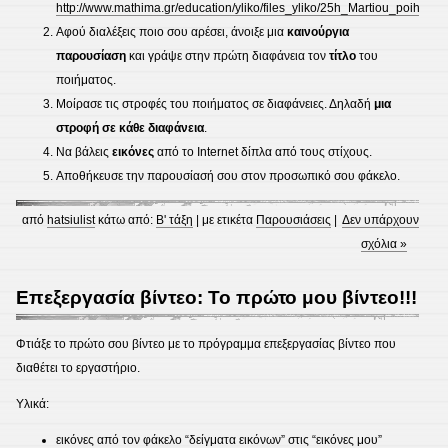
http://www.mathima.gr/education/yliko/files_yliko/25h_Martiou_poihmata
Αφού διαλέξεις ποιο σου αρέσει, άνοιξε μια
καινούργια
παρουσίαση
και γράψε στην πρώτη διαφάνεια τον
τίτλο
του
ποιήματος.
Μοίρασε τις στροφές του ποιήματος σε διαφάνειες. Δηλαδή
μια
στροφή σε κάθε διαφάνεια
.
Να βάλεις
εικόνες
από το Internet δίπλα από τους στίχους.
Αποθήκευσε την παρουσίασή σου στον προσωπικό σου φάκελο.
από
hatsiulist
κάτω από:
Β' τάξη
| με ετικέτα
Παρουσιάσεις
|
Δεν υπάρχουν
σχόλια »
Επεξεργασία βίντεο: Το πρώτο μου βίντεο!!!
Φτιάξε το πρώτο σου βίντεο με το πρόγραμμα επεξεργασίας βίντεο που
διαθέτει το εργαστήριο.
Υλικά:
εικόνες από τον φάκελο “δείγματα εικόνων” στις “εικόνες μου”