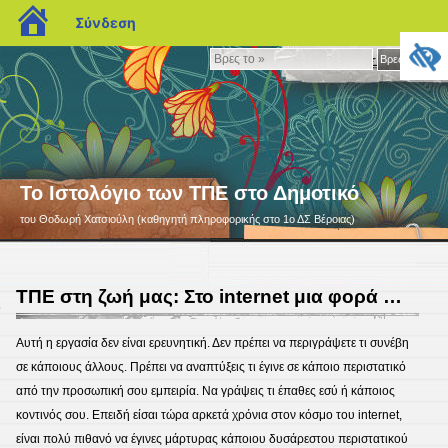
blogs.sch.gr
Σύνδεση
Βρες
Βρες το »
το
»
Το Ιστολόγιο των ΤΠΕ στο Δημοτικό
του Θοδωρή Χατσιούλη (καθηγητή πληροφορικής στο 1ο ΔΣ Βέροιας)
ΤΠΕ στη ζωή μας: Στο internet μια φορά …
3
Αυτή η εργασία δεν είναι ερευνητική. Δεν πρέπει να περιγράψετε τι συνέβη
σε κάποιους άλλους. Πρέπει να αναπτύξεις τι έγινε σε κάποιο περιστατικό
από την προσωπική σου εμπειρία. Να γράψεις τι έπαθες εσύ ή κάποιος
κοντινός σου. Επειδή είσαι τώρα αρκετά χρόνια στον κόσμο του internet,
είναι πολύ πιθανό να έγινες μάρτυρας κάποιου δυσάρεστου περιστατικού