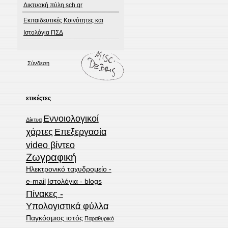
Δικτυακή πύλη sch.gr
Εκπαιδευτικές Κοινότητες και
Ιστολόγια ΠΣΔ
Σύνδεση
ετικέςτες
Εννοιολογικοί
Δίκτυα
χάρτες
Επεξεργασία
video βίντεο
Ζωγραφική
Ηλεκτρονικό ταχυδρομείο -
e-mail
Ιστολόγια - blogs
Πίνακες -
Υπολογιστικά φύλλα
Παγκόσμιος ιστός
Παραθυρικό