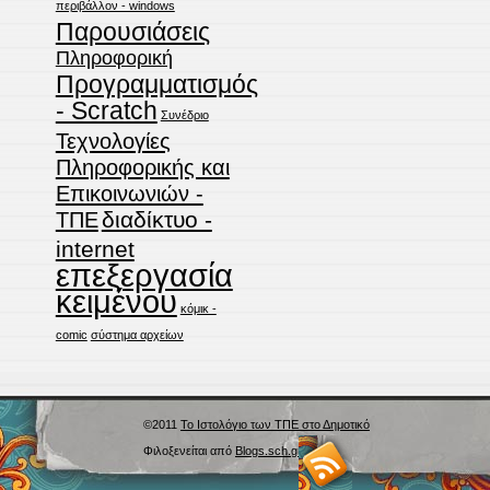
περιβάλλον - windows
Παρουσιάσεις
Πληροφορική
Προγραμματισμός
- Scratch
Συνέδριο
Τεχνολογίες
Πληροφορικής και
Επικοινωνιών -
διαδίκτυο -
ΤΠΕ
internet
επεξεργασία
κειμένου
κόμικ -
comic
σύστημα αρχείων
©2011
Το Ιστολόγιο των ΤΠΕ στο Δημοτικό
Φιλοξενείται από
Blogs.sch.gr