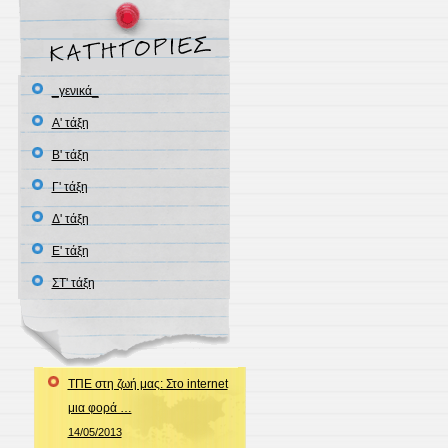
_γενικά_
Α' τάξη
Β' τάξη
Γ' τάξη
Δ' τάξη
Ε' τάξη
ΣΤ' τάξη
ΤΠΕ στη ζωή μας: Στο internet
μια φορά …
14/05/2013