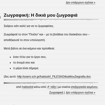
Δεν υπάρχουν σχόλια »
Ζωγραφική: Η δικιά μου ζωγραφιά
3
Σκέψου κάτι καλό για να το ζωγραφίσεις.
Ζωγράφισέ το στον “Πινέλο” και – με τη βοήθεια του δασκάλου σου –
αποθήκευσέ το στον υπολογιστή.
Μετά βάλτο σε ένα κείμενο και πρόσθεσε:
έναν τίτλο για το έργο σου,
το όνομά σου και
τι μέρα είναι σήμερα.
(δες αυτό:
http://users.sch.gr/hatsiuli//_FILES/hDikiaMouZwgrafia.doc
από
hatsiulist
κάτω από:
Α' τάξη
| με ετικέτα
επεξεργασία κειμένου
,
Ζωγραφική
|
Δεν υπάρχουν σχόλια »