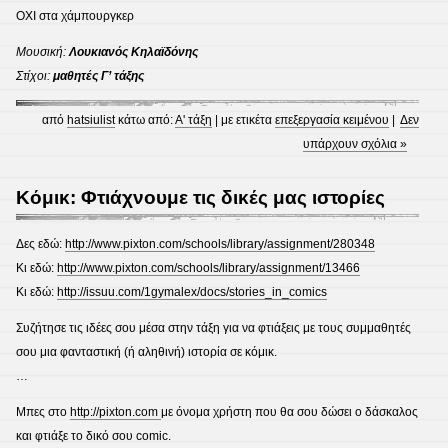
ΟΧΙ στα χάμπουργκερ
Μουσική:
Λουκιανός Κηλαϊδόνης
Στίχοι:
μαθητές Γ’ τάξης
από
hatsiulist
κάτω από:
Α' τάξη
| με ετικέτα
επεξεργασία κειμένου
|
Δεν
υπάρχουν σχόλια »
Κόμικ: Φτιάχνουμε τις δικές μας ιστορίες
Δες εδώ:
http://www.pixton.com/schools/library/assignment/280348
Κι εδώ:
http://www.pixton.com/schools/library/assignment/13466
Κι εδώ:
http://issuu.com/1gymalex/docs/stories_in_comics
Συζήτησε τις ιδέες σου μέσα στην τάξη για να φτιάξεις με τους συμμαθητές
σου μια φανταστική (ή αληθινή) ιστορία σε κόμικ.
…
Μπες στο
http://pixton.com
με όνομα χρήστη που θα σου δώσει ο δάσκαλος
και φτιάξε το δικό σου comic.