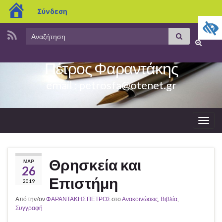
blogs.sch.gr
Σύνδεση
Search
Αναζήτηση
Εναλλαγ
for:
φόρμας
Πέτρος Φαραντάκης
αναζήτη
email : petrosfa@otenet.gr
Εναλ
πλοή
Θρησκεία και
ΜΑΡ
26
Επιστήμη
2019
Από την/ον
ΦΑΡΑΝΤΑΚΗΣ ΠΕΤΡΟΣ
στο
Ανακοινώσεις
,
Βιβλία
,
Συγγραφή