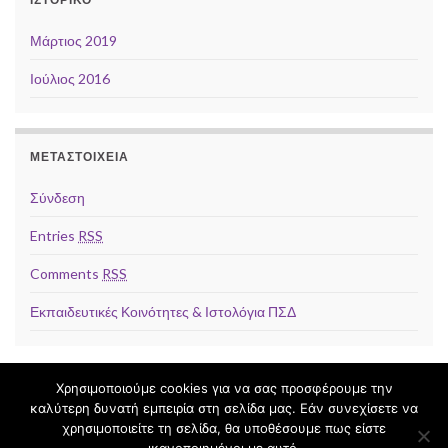
Μάρτιος 2019
Ιούλιος 2016
ΜΕΤΑΣΤΟΙΧΕΊΑ
Σύνδεση
Entries
RSS
Comments
RSS
Εκπαιδευτικές Κοινότητες & Ιστολόγια ΠΣΔ
Χρησιμοποιούμε cookies για να σας προσφέρουμε την
καλύτερη δυνατή εμπειρία στη σελίδα μας. Εάν συνεχίσετε να
© 2019 Πέτρος Φαραντάκης.
χρησιμοποιείτε τη σελίδα, θα υποθέσουμε πως είστε
Δημιουργία
Διαδικτυοπαίδεια
.