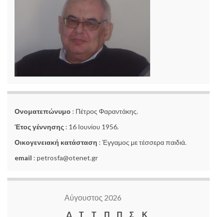
Ονοματεπώνυμο
: Πέτρος Φαραντάκης.
Έτος γέννησης
: 16 Ιουνίου 1956.
Οικογενειακή κατάσταση
: Έγγαμος με τέσσερα παιδιά.
email
: petrosfa@otenet.gr
Αύγουστος 2026
Δ
Τ
Τ
Π
Π
Σ
Κ