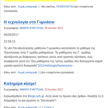
Κάτω από :
Χωρίς κατηγορία
| Με ετικέττες
ΤΕΧΝΟΛΟΓΙΑ
|
Δεν επιτρέπεται
στο
σχολιασμός
ΤΕΧΝΟΛΟΓΙΑ
Α
Η τεχνολογία στο Γυμνάσιο
ΓΥΜΝΑΣΙΟΥ
Συγγραφέας:
ΜΑΚΡΗ ΕΥΑΓΓΕΛΙΑ
,
25 Ιουνίου 2017
06/26/2017
22:58:15
Το νέο ΠΔ αξιολόγησης μαθητών Γυμνασίου κατατάσσει το μάθημα της
Τεχνολογίας στην Γ ομάδα μαθημάτων. Τα μαθήματα της Γ΄ ομάδας
εξετάζονται με διάφορους τρόπους εκτός από γραπτές εξετάσεις, ενώ
αναφέρεται ρητά ότι “Στα μαθήματα της τρίτης ομάδας δεν διενεργείται καμιά
ωριαία γραπτή δοκιμασία”
1611AxilologisiGymnasiou
στο
Κάτω από :
Χωρίς κατηγορία
| |
Δεν επιτρέπεται σχολιασμός
Η
τεχνολογία
Καλημέρα κόσμε!
στο
Συγγραφέας:
ΜΑΚΡΗ ΕΥΑΓΓΕΛΙΑ
,
23 Ιουνίου 2017
Γυμνάσιο
Καλωσήρθατε στο
Blogs.sch.gr
. Αυτό είναι το πρώτο σας άρθρο. Αλλάξτε το ή
διαγράψτε το και αρχίστε το “Ιστολογείν”!
Κάτω από :
Χωρίς κατηγορία
| |
1 Σχόλιο »