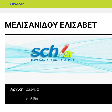
blogs.sch.gr
Σύνδεση
Μετάβαση
σε
ΜΕΛΙΣΑΝΙΔΟΥ ΕΛΙΣΑΒΕΤ
περιεχόμενο
Αρχική
Δείγμα
σελίδας