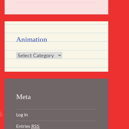
Animation
Animation
Meta
Log In
Entries
RSS