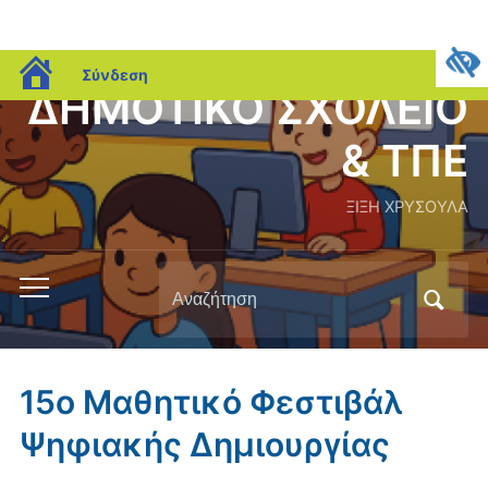
blogs.sch.gr
Σύνδεση
ΔΗΜΟΤΙΚΟ ΣΧΟΛΕΙΟ
& ΤΠΕ
ΞΙΞΗ ΧΡΥΣΟΥΛΑ
Αναζήτηση
Εναλλαγή
για:
του
μενού
για
15ο Μαθητικό Φεστιβάλ
κινητά
Ψηφιακής Δημιουργίας