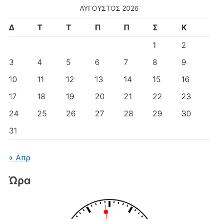
ΑΎΓΟΥΣΤΟΣ 2026
Δ
Τ
Τ
Π
Π
Σ
Κ
1
2
3
4
5
6
7
8
9
10
11
12
13
14
15
16
17
18
19
20
21
22
23
24
25
26
27
28
29
30
31
« Απρ
Ώρα