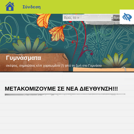
blogs.sch.gr
Σύνδεση
Βρες
Βρες το »
το
»
Γυμνάσματα
σκέψεις, σημειώσεις κλπ χαριτωμένα (!) από τη ζωή στο Γυμνάσιο
ΜΕΤΑΚΟΜΙΖΟΥΜΕ ΣΕ ΝΕΑ ΔΙΕΥΘΥΝΣΗ!!!