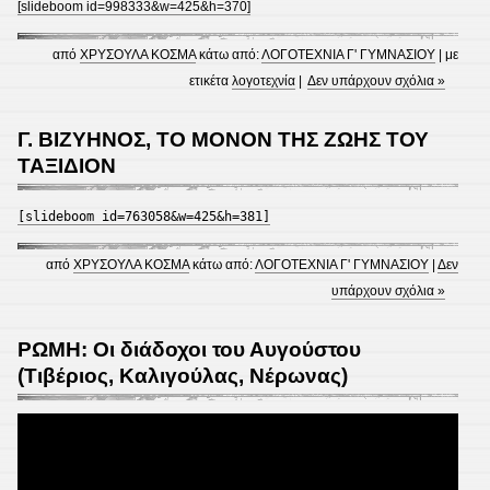
[slideboom id=998333&w=425&h=370]
από
ΧΡΥΣΟΥΛΑ ΚΟΣΜΑ
κάτω από:
ΛΟΓΟΤΕΧΝΙΑ Γ' ΓΥΜΝΑΣΙΟΥ
| με
ετικέτα
λογοτεχνία
|
Δεν υπάρχουν σχόλια »
Γ. ΒΙΖΥΗΝΟΣ, ΤΟ ΜΟΝΟΝ ΤΗΣ ΖΩΗΣ ΤΟΥ
ΤΑΞΙΔΙΟΝ
[slideboom id=763058&w=425&h=381]
από
ΧΡΥΣΟΥΛΑ ΚΟΣΜΑ
κάτω από:
ΛΟΓΟΤΕΧΝΙΑ Γ' ΓΥΜΝΑΣΙΟΥ
|
Δεν
υπάρχουν σχόλια »
ΡΩΜΗ: Οι διάδοχοι του Αυγούστου
(Τιβέριος, Καλιγούλας, Νέρωνας)