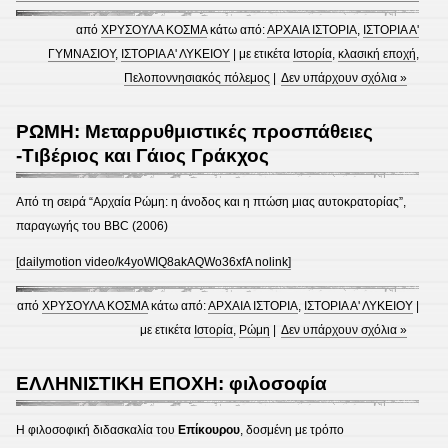
από
ΧΡΥΣΟΥΛΑ ΚΟΣΜΑ
κάτω από:
ΑΡΧΑΙΑ ΙΣΤΟΡΙΑ
,
ΙΣΤΟΡΙΑ Α'
ΓΥΜΝΑΣΙΟΥ
,
ΙΣΤΟΡΙΑ Α' ΛΥΚΕΙΟΥ
| με ετικέτα
Ιστορία
,
κλασική εποχή
,
Πελοποννησιακός πόλεμος
|
Δεν υπάρχουν σχόλια »
ΡΩΜΗ: Μεταρρυθμιστικές προσπάθειες
-Τιβέριος και Γάιος Γράκχος
Από τη σειρά “Αρχαία Ρώμη: η άνοδος και η πτώση μιας αυτοκρατορίας”,
παραγωγής του BBC (2006)
[dailymotion video/k4yoWIQ8akAQWo36xfA nolink]
από
ΧΡΥΣΟΥΛΑ ΚΟΣΜΑ
κάτω από:
ΑΡΧΑΙΑ ΙΣΤΟΡΙΑ
,
ΙΣΤΟΡΙΑ Α' ΛΥΚΕΙΟΥ
|
με ετικέτα
Ιστορία
,
Ρώμη
|
Δεν υπάρχουν σχόλια »
ΕΛΛΗΝΙΣΤΙΚΗ ΕΠΟΧΗ: φιλοσοφία
Η φιλοσοφική διδασκαλία του
Επίκουρου
, δοσμένη με τρόπο