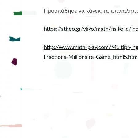
Προσπάθησε να κάνεις τα επαναληπτι
https://atheo.gr/yliko/math/fisikoi.q/in
http://www.math-play.com/Multiplying-
Fractions-Millionaire-Game_html5.htm