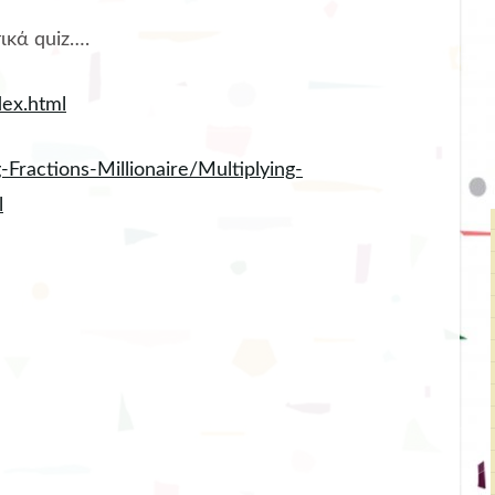
κά quiz….
dex.html
Fractions-Millionaire/Multiplying-
l