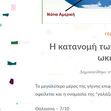
ΔΗ
ΓΕ
ΣΤ
Η κατανομή τω
ωκ
Δημοσιεύθηκε τ
Το μεγαλύτερο μέρος της γήινης επι
οφείλεται και η ονομασία της “
γαλάζ
Θάλασσα
–
7/10