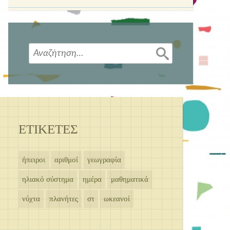
Αναζήτηση
για:
ΕΤΙΚΕΤΕΣ
ήπειροι
αριθμοί
γεωγραφία
ηλιακό σύστημα
ημέρα
μαθηματικά
νύχτα
πλανήτες
στ
ωκεανοί