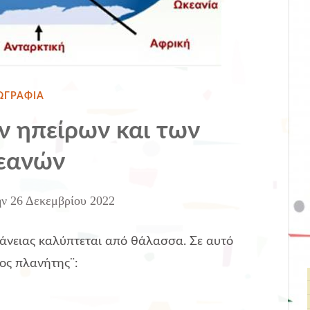
ΜΟΣΙΕΎΘΗΚΕ
ΩΓΡΑΦΙΑ
ΗΝ
ν ηπείρων και των
εανών
ην
26 Δεκεμβρίου 2022
φάνειας καλύπτεται από θάλασσα. Σε αυτό
ιος πλανήτης
¨: