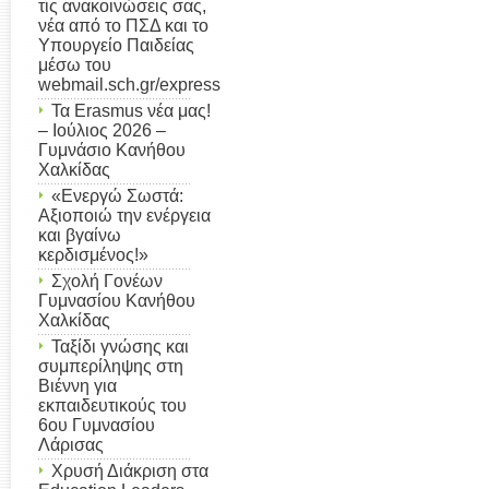
τις ανακοινώσεις σας,
νέα από το ΠΣΔ και το
Υπουργείο Παιδείας
μέσω του
webmail.sch.gr/express
Τα Erasmus νέα μας!
– Ιούλιος 2026 –
Γυμνάσιο Κανήθου
Χαλκίδας
«Ενεργώ Σωστά:
Αξιοποιώ την ενέργεια
και βγαίνω
κερδισμένος!»
Σχολή Γονέων
Γυμνασίου Κανήθου
Χαλκίδας
Ταξίδι γνώσης και
συμπερίληψης στη
Βιέννη για
εκπαιδευτικούς του
6ου Γυμνασίου
Λάρισας
Χρυσή Διάκριση στα