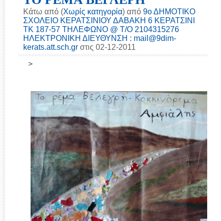
Κάτω από (
Χωρίς κατηγορία
) από
9ο ΔΗΜΟΤΙΚΟ
ΣΧΟΛΕΙΟ ΚΕΡΑΤΣΙΝΙΟΥ ΔΑΒΑΚΗ 6 ΚΕΡΑΤΣΙΝΙ
ΤΚ 187-57 ΤΗΛΕΦΩΝΟ @ Τ/Ο 2104315276
ΗΛΕΚΤΡΟΝΙΚΗ ΔΙΕΥΘΥΝΣΗ : mail@9dim-
kerats.att.sch.gr
στις 02-12-2011
>