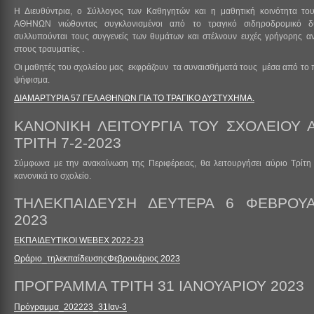
Η Διευθύντρια, ο Σύλλογος των Καθηγητών και η μαθητική κοινότητα τ
ΑΘΗΝΩΝ νιώθοντας συγκλονισμένοι από το τραγικό σιδηροδρομικό δ
συλλυπούνται τους συγγενείς των θυμάτων και στέλνουν ευχές γρήγορης 
στους τραυματίες .
Οι μαθητές του σχολείου μας εκφράζουν τα συναισθήματά τους μέσα από το
ψήφισμα.
ΔΙΑΜΑΡΤΥΡΙΑ 57 ΓΕΛ ΑΘΗΝΩΝ ΓΙΑ ΤΟ ΤΡΑΓΙΚΟ ΔΥΣΤΥΧΗΜΑ.
ΚΑΝΟΝΙΚΗ ΛΕΙΤΟΥΡΓΙΑ ΤΟΥ ΣΧΟΛΕΙΟΥ 
ΤΡΙΤΗ 7-2-2023
Σύμφωνα με την ανακοίνωση της Περιφέρειας, θα λειτουργήσει αύριο Τρίτη
κανονικά το σχολείο.
ΤΗΛΕΚΠΑΙΔΕΥΣΗ ΔΕΥΤΕΡΑ 6 ΦΕΒΡΟΥΑ
2023
ΕΚΠΑΙΔΕΥΤΙΚΟΙ WEBEX 2022-23
Ωράριο_τηλεκπαίδευσηςΦεβρουάριος 2023
ΠΡΟΓΡΑΜΜΑ ΤΡΙΤΗ 31 ΙΑΝΟΥΑΡΙΟΥ 2023
Πρόγραμμα_202223_31Ιαν-3