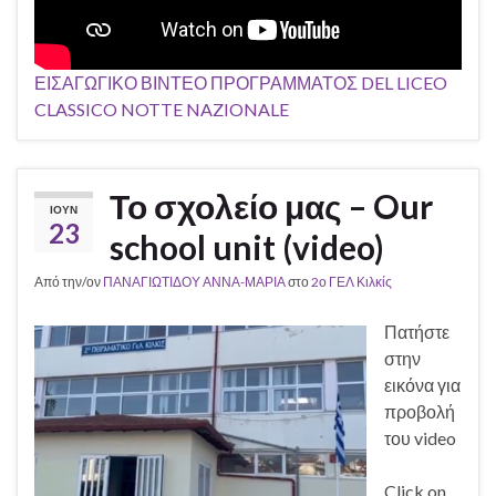
ΕΙΣΑΓΩΓΙΚΟ ΒΙΝΤΕΟ ΠΡΟΓΡΑΜΜΑΤΟΣ DEL LICEO
CLASSICO NOTTE NAZIONALE
Το σχολείο μας – Our
ΙΟΎΝ
23
school unit (video)
Από την/ον
ΠΑΝΑΓΙΩΤΙΔΟΥ ΑΝΝΑ-ΜΑΡΙΑ
στο
2ο ΓΕΛ Κιλκίς
Πατήστε
στην
εικόνα για
προβολή
του video
Click on