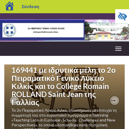
blogs.sch.gr
Σύνδεση
Ολοκλήρωση του
ευρωπαϊκού eTwinning
έργου”Teaching Latin in
Εναλ
European Schools: Challenges
πλοή
and New Perspectives” ID:
169441 με ιδρυτικά μέλη το 2ο
Πειραματικό Γενικό Λύκειο
Κιλκίς και το Collège Romain
ROLLAND Saint Jean της
Γαλλίας
Previous
Next
Το 2ο Πειραματικό Λύκειο Κιλκίς ολοκλήρωσε με επιτυχία τη
συμμετοχή του στο ευρωπαϊκό πρόγραμμα eTwinning
«Teaching Latin in European Schools: Challenges and New
Perspectives», το οποίο υλοποιήθηκε κατά τη σχολική