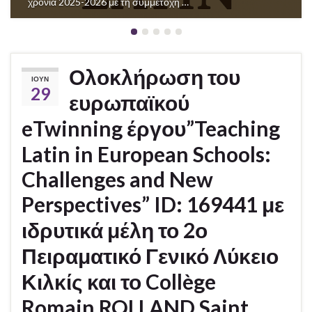
χρονιά 2025-2026 με τη συμμετοχή …
Ολοκλήρωση του
ΙΟΎΝ
29
ευρωπαϊκού
eTwinning έργου”Teaching
Latin in European Schools:
Challenges and New
Perspectives” ID: 169441 με
ιδρυτικά μέλη το 2ο
Πειραματικό Γενικό Λύκειο
Κιλκίς και το Collège
Romain ROLLAND Saint