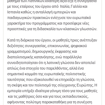
μάθημα των Λατινικών.Ιδιαίτερη αξία είχε η συνεργασία
με τους εταίρους του έργου από Ιταλία, Γαλλία και
Ισπανία καθώς η ανταλλαγή εμπειριών και
παιδαγωγικών πρακτικών ενίσχυσε τον ευρωπαϊκό
χαρακτήρα του προγράμματος και προσέφερε νέες
προοπτικές για τη διδασκαλία των κλασικών γλωσσών.
Κατά τη διάρκεια του έργου, οι μαθητές/τριες ανέπτυξαν
δεξιότητες συνεργασίας, επικοινωνίας, ψηφιακού
γραμματισμού, δημιουργικής έκφρασης και
διαπολιτισμικής κατανόησης, ενώ παράλληλα
συνειδητοποίησαν ότι η λατινική γλώσσα δεν αποτελεί
απλώς ένα στοιχείο του παρελθόντος, αλλά ένα
σημαντικό κομμάτι της ευρωπαϊκής πολιτιστικής
ταυτότητας που εξακολουθεί να επηρεάζει τη γλώσσα,
τη σκέψη και τον πολιτισμό της σύγχρονης Ευρώπης. Η
εμπειρία υπήρξε ιδιαίτερα γόνιμη τόσο για τους μαθητές
και τις μαθήτριες όσο και για τους εκπαιδευτικούς,
αφήνοντας πολύτιμη παρακαταθήκη για τη συνέχιση