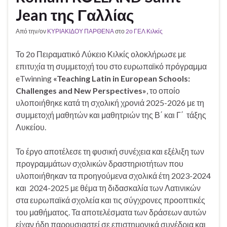
Jean της Γαλλίας
Από την/ον
ΚΥΡΙΑΚΙΔΟΥ ΠΑΡΘΕΝΑ
στο
2ο ΓΕΛ Κιλκίς
Το 2ο Πειραματικό Λύκειο Κιλκίς ολοκλήρωσε με
επιτυχία τη συμμετοχή του στο ευρωπαϊκό πρόγραμμα
eTwinning
«Teaching Latin in European Schools:
Challenges and New Perspectives»
, το οποίο
υλοποιήθηκε κατά τη σχολική χρονιά 2025-2026 με τη
συμμετοχή μαθητών και μαθητριών της Β΄ και Γ΄ τάξης
Λυκείου.
Το έργο αποτέλεσε τη φυσική συνέχεια και εξέλιξη των
προγραμμάτων σχολικών δραστηριοτήτων που
υλοποιήθηκαν τα προηγούμενα σχολικά έτη 2023-2024
και 2024-2025 με θέμα τη διδασκαλία των Λατινικών
στα ευρωπαϊκά σχολεία και τις σύγχρονες προοπτικές
του μαθήματος. Τα αποτελέσματα των δράσεων αυτών
είχαν ήδη παρουσιαστεί σε επιστημονικά συνέδρια και