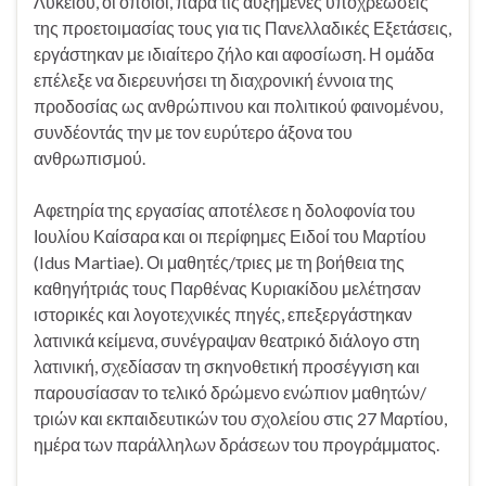
Λυκείου, οι οποίοι, παρά τις αυξημένες υποχρεώσεις
της προετοιμασίας τους για τις Πανελλαδικές Εξετάσεις,
εργάστηκαν με ιδιαίτερο ζήλο και αφοσίωση. Η ομάδα
επέλεξε να διερευνήσει τη διαχρονική έννοια της
προδοσίας ως ανθρώπινου και πολιτικού φαινομένου,
συνδέοντάς την με τον ευρύτερο άξονα του
ανθρωπισμού.
Αφετηρία της εργασίας αποτέλεσε η δολοφονία του
Ιουλίου Καίσαρα και οι περίφημες Ειδοί του Μαρτίου
(Idus Martiae). Οι μαθητές/τριες με τη βοήθεια της
καθηγήτριάς τους Παρθένας Κυριακίδου μελέτησαν
ιστορικές και λογοτεχνικές πηγές, επεξεργάστηκαν
λατινικά κείμενα, συνέγραψαν θεατρικό διάλογο στη
λατινική, σχεδίασαν τη σκηνοθετική προσέγγιση και
παρουσίασαν το τελικό δρώμενο ενώπιον μαθητών/
τριών και εκπαιδευτικών του σχολείου στις 27 Μαρτίου,
ημέρα των παράλληλων δράσεων του προγράμματος.