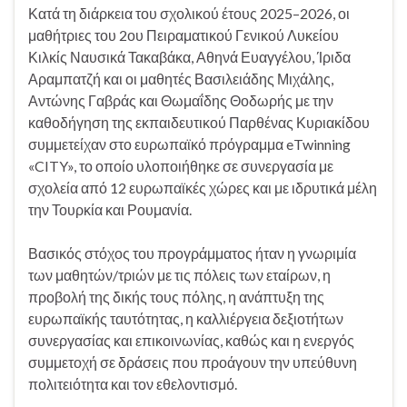
Κατά τη διάρκεια του σχολικού έτους 2025–2026, οι
μαθήτριες του 2ου Πειραματικού Γενικού Λυκείου
Κιλκίς Ναυσικά Τακαβάκα, Αθηνά Ευαγγέλου, Ίριδα
Αραμπατζή και οι μαθητές Βασιλειάδης Μιχάλης,
Αντώνης Γαβράς και Θωμαΐδης Θοδωρής με την
καθοδήγηση της εκπαιδευτικού Παρθένας Κυριακίδου
συμμετείχαν στο ευρωπαϊκό πρόγραμμα eTwinning
«CITY», το οποίο υλοποιήθηκε σε συνεργασία με
σχολεία από 12 ευρωπαϊκές χώρες και με ιδρυτικά μέλη
την Τουρκία και Ρουμανία.
Βασικός στόχος του προγράμματος ήταν η γνωριμία
των μαθητών/τριών με τις πόλεις των εταίρων, η
προβολή της δικής τους πόλης, η ανάπτυξη της
ευρωπαϊκής ταυτότητας, η καλλιέργεια δεξιοτήτων
συνεργασίας και επικοινωνίας, καθώς και η ενεργός
συμμετοχή σε δράσεις που προάγουν την υπεύθυνη
πολιτειότητα και τον εθελοντισμό.