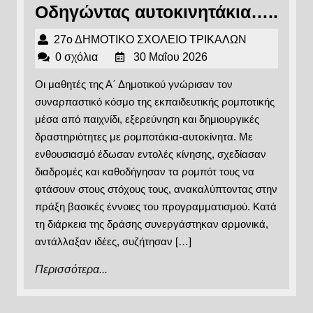
Οδη
Οδηγώντας αυτοκινητάκια…..
αυτ
27ο
27ο ΔΗΜΟΤΙΚΟ ΣΧΟΛΕΙΟ ΤΡΙΚΑΛΩΝ
30
ΔΗΜΟΤΙΚΟ
0 σχόλια
30 Μαΐου 2026
Μαΐου
ΣΧΟΛΕΙΟ
Οι μαθητές της Α΄ Δημοτικού γνώρισαν τον
2026
ΤΡΙΚΑΛΩΝ
συναρπαστικό κόσμο της εκπαιδευτικής ρομποτικής
μέσα από παιχνίδι, εξερεύνηση και δημιουργικές
δραστηριότητες με ρομποτάκια-αυτοκίνητα. Με
ενθουσιασμό έδωσαν εντολές κίνησης, σχεδίασαν
διαδρομές και καθοδήγησαν τα ρομπότ τους να
φτάσουν στους στόχους τους, ανακαλύπτοντας στην
πράξη βασικές έννοιες του προγραμματισμού. Κατά
τη διάρκεια της δράσης συνεργάστηκαν αρμονικά,
αντάλλαξαν ιδέες, συζήτησαν […]
Περισσότερα...
Περισσότερα...