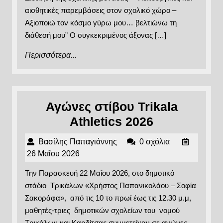
αισθητικές παρεμβάσεις στον σχολικό χώρο –
Αξιοποιώ τον κόσμο γύρω μου… βελτιώνω τη
διάθεσή μου” Ο συγκεκριμένος άξονας […]
Περισσότερα...
Περισσότερα...
Αγώνες στίβου Trikala
Αγώνες
Athletics 2026
στίβου
Βασίλης
Βασίλης Παπαγιάννης
0 σχόλια
Trikala
Παπαγιάννης
26
26 Μαΐου 2026
Athletics
Μαΐου
Την Παρασκευή 22 Μαΐου 2026, στο δημοτικό
2026
2026
στάδιο Τρικάλων «Χρήστος Παπανικολάου – Σοφία
Σακοράφα», από τις 10 το πρωί έως τις 12.30 μ.μ,
μαθητές-τριες δημοτικών σχολείων του νομού
Τρικάλων και Καρδίτσας συμμετείχαν σε αγώνες