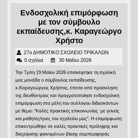
Ενδοσχολική επιμόρφωση
με τον σύμβουλο
εκπαίδευσης,κ. Καραγεώργο
Ενδοσχολική
Χρήστο
επιμόρφωση
27ο
27ο ΔΗΜΟΤΙΚΟ ΣΧΟΛΕΙΟ ΤΡΙΚΑΛΩΝ
με
30
ΔΗΜΟΤΙΚΟ
0 σχόλια
30 Μαΐου 2026
τον
Μαΐου
ΣΧΟΛΕΙΟ
Την Τρίτη 19 Μαϊου 2026 επισκέφτηκε τη σχολική
2026
ΤΡΙΚΑΛΩΝ
σύμβουλο
μας μονάδα ο σύμβουλος εκπαίδευσης,
εκπαίδευσης,κ
κ.Καραγεώργος Χρήστος, έπειτα από πρόσκληση
Καραγεώργο
της διευθύντριας και πραγματοποίησε ενδοσχολική
επιμόρφωση στα μέλη του συλλόγου διδασκόντων
Χρήστο
με θέμα: “Καλές πρακτικές επικοινωνίας με γονείς
και μαθητές/τριες του σχολείου μας”. Η επιμόρφωση
επικεντρώθηκε σε καλές πρακτικές πρόληψης και
διαχείρισης φαινομένων βίαιης συμπεριφοράς