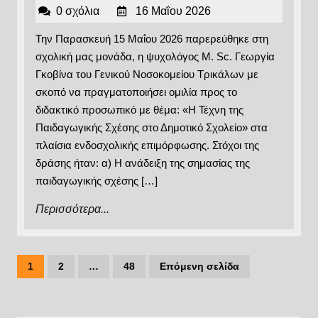
εκπαιδευτι
16
ΔΗΜΟΤΙΚΟ
0 σχόλια
16 Μαΐου 2026
Μαΐου
ΣΧΟΛΕΙΟ
Την Παρασκευή 15 Μαΐου 2026 παρερεύθηκε στη
2026
ΤΡΙΚΑΛΩΝ
σχολική μας μονάδα, η ψυχολόγος M. Sc. Γεωργία
Γκοβίνα του Γενικού Νοσοκομείου Τρικάλων με
σκοπό να πραγματοποιήσει ομιλία προς το
διδακτικό προσωπικό με θέμα: «Η Τέχνη της
Παιδαγωγικής Σχέσης στο Δημοτικό Σχολείο» στα
πλαίσια ενδοσχολικής επιμόρφωσης. Στόχοι της
δράσης ήταν: α) Η ανάδειξη της σημασίας της
παιδαγωγικής σχέσης […]
Περισσότερα...
Περισσότερα...
Πλοήγηση
1
2
…
48
Επόμενη σελίδα
Σελίδα
Σελίδα
Σελίδα
άρθρων