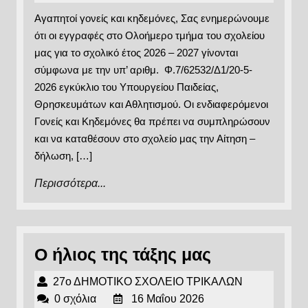
Ολοήμερο
Μαΐου
ΣΧΟΛΕΙΟ
Αγαπητοί γονείς και κηδεμόνες, Σας ενημερώνουμε
2026
ΤΡΙΚΑΛΩΝ
τμήμα
ότι οι εγγραφές στο Ολοήμερο τμήμα του σχολείου
του
μας για το σχολικό έτος 2026 – 2027 γίνονται
σχολείου
σύμφωνα με την υπ’ αριθμ. Φ.7/62532/Δ1/20-5-
2026 εγκύκλιο του Υπουργείου Παιδείας,
μας
Θρησκευμάτων και Αθλητισμού. Οι ενδιαφερόμενοι
για
Γονείς και Κηδεμόνες θα πρέπει να συμπληρώσουν
το
και να καταθέσουν στο σχολείο μας την Αίτηση –
σχ.
δήλωση, […]
έτος
Περισσότερα...
Περισσότερα...
2026-
2027
Ο
Ο ήλιος της τάξης μας
ήλιος
27ο
27ο ΔΗΜΟΤΙΚΟ ΣΧΟΛΕΙΟ ΤΡΙΚΑΛΩΝ
της
16
ΔΗΜΟΤΙΚΟ
0 σχόλια
16 Μαΐου 2026