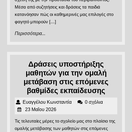
Μέσα από συζητήσεις και δράσεις τα παιδιά
κατανόησαν πώς οι καθημερινές μας επιλογές στο
φαγητό μπορούν […]
Περισσότερα...
Περισσότερα...
Δράσεις υποστήριξης
μαθητών για την ομαλή
μετάβαση στις επόμενες
Δράσει
βαθμίδες εκπαίδευσης
υποστή
Ευαγγέλου
Ευαγγέλου Κωνσταντία
0 σχόλια
μαθητώ
23
Κωνσταντία
23 Μαΐου 2026
για
Μαΐου
Τις τελευταίες μέρες το σχολείο μας στο πλαίσιο της
2026
την
ομαλής μετάβασης των μαθητών στις επόμενες