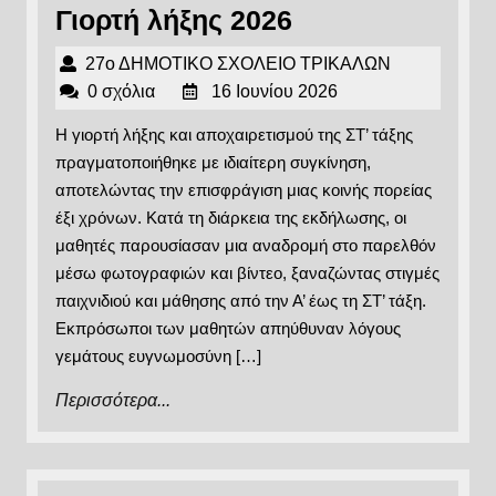
Γιορτή
Γιορτή λήξης 2026
λήξης
27ο
27ο ΔΗΜΟΤΙΚΟ ΣΧΟΛΕΙΟ ΤΡΙΚΑΛΩΝ
2026
16
ΔΗΜΟΤΙΚΟ
0 σχόλια
16 Ιουνίου 2026
Ιουνίου
ΣΧΟΛΕΙΟ
Η γιορτή λήξης και αποχαιρετισμού της ΣΤ’ τάξης
2026
ΤΡΙΚΑΛΩΝ
πραγματοποιήθηκε με ιδιαίτερη συγκίνηση,
αποτελώντας την επισφράγιση μιας κοινής πορείας
έξι χρόνων. Κατά τη διάρκεια της εκδήλωσης, οι
μαθητές παρουσίασαν μια αναδρομή στο παρελθόν
μέσω φωτογραφιών και βίντεο, ξαναζώντας στιγμές
παιχνιδιού και μάθησης από την Α’ έως τη ΣΤ’ τάξη.
Εκπρόσωποι των μαθητών απηύθυναν λόγους
γεμάτους ευγνωμοσύνη […]
Περισσότερα...
Περισσότερα...