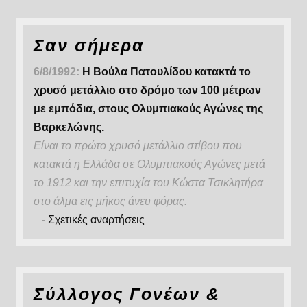
Σαν σήμερα
6/8/1992:
Η Βούλα Πατουλίδου κατακτά το
χρυσό μετάλλιο στο δρόμο των 100 μέτρων
με εμπόδια, στους Ολυμπιακούς Αγώνες της
Βαρκελώνης.
Είναι το πρώτο χρυσό μετάλλιο στίβου που
κατακτά η Ελλάδα σε Ολυμπιακούς Αγώνες μετά
το 1912 και την επιτυχία του Κώστα Τσικλητήρα
στο άλμα εις μήκος άνευ φόρας.
-
Σχετικές αναρτήσεις
Σύλλογος Γονέων &