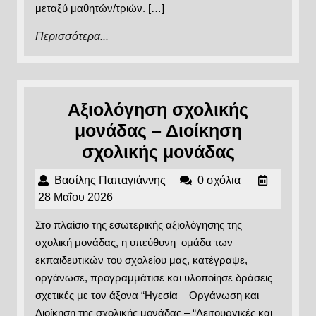
μεταξύ μαθητών/τριών. […]
Περισσότερα...
Περισσότερα...
Αξιολόγηση σχολικής
μονάδας – Διοίκηση
Αξιολόγη
σχολικής μονάδας
σχολικής
Βασίλης
Βασίλης Παπαγιάννης
0 σχόλια
μονάδας
Παπαγιάννης
28
28 Μαΐου 2026
–
Μαΐου
Στο πλαίσιο της εσωτερικής αξιολόγησης της
2026
Διοίκηση
σχολική μονάδας, η υπεύθυνη ομάδα των
σχολικής
εκπαιδευτικών του σχολείου μας, κατέγραψε,
μονάδας
οργάνωσε, προγραμμάτισε και υλοποίησε δράσεις
σχετικές με τον άξονα “Ηγεσία – Οργάνωση και
Διοίκηση της σχολικής μονάδας – “Λειτουργικές και