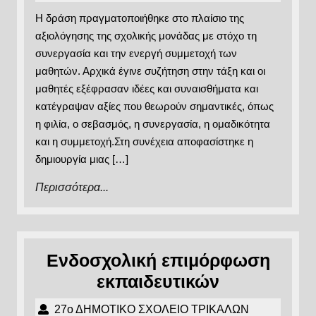
τάξης
Μαΐου
ΣΧΟΛΕΙΟ
Η δράση πραγματοποιήθηκε στο πλαίσιο της
2026
ΤΡΙΚΑΛΩΝ
μας
αξιολόγησης της σχολικής μονάδας με στόχο τη
συνεργασία και την ενεργή συμμετοχή των
μαθητών. Αρχικά έγινε συζήτηση στην τάξη και οι
μαθητές εξέφρασαν ιδέες και συναισθήματα και
κατέγραψαν αξίες που θεωρούν σημαντικές, όπως
η φιλία, ο σεβασμός, η συνεργασία, η ομαδικότητα
και η συμμετοχή.Στη συνέχεια αποφασίστηκε η
δημιουργία μιας […]
Περισσότερα...
Περισσότερα...
Ενδοσχολική επιμόρφωση
Ενδοσχολι
εκπαιδευτικών
επιμόρφω
27ο
27ο ΔΗΜΟΤΙΚΟ ΣΧΟΛΕΙΟ ΤΡΙΚΑΛΩΝ