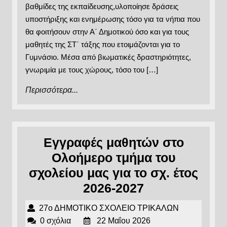
ομαλή
βαθμίδες της εκπαίδευσης,υλοποίησε δράσεις
μετάβα
υποστήριξης και ενημέρωσης τόσο για τα νήπια που
θα φοιτήσουν στην Α΄ Δημοτικού όσο και για τους
στις
μαθητές της ΣΤ΄ τάξης που ετοιμάζονται για το
επόμεν
Γυμνάσιο. Μέσα από βιωματικές δραστηριότητες,
βαθμίδ
γνωριμία με τους χώρους, τόσο του […]
εκπαίδ
Περισσότερα...
Περισσότερα...
Εγγραφές μαθητών στο
Ολοήμερο τμήμα του
σχολείου μας για το σχ. έτος
Εγγραφές
2026-2027
μαθητών
27ο
27ο ΔΗΜΟΤΙΚΟ ΣΧΟΛΕΙΟ ΤΡΙΚΑΛΩΝ
στο
22
ΔΗΜΟΤΙΚΟ
0 σχόλια
22 Μαΐου 2026