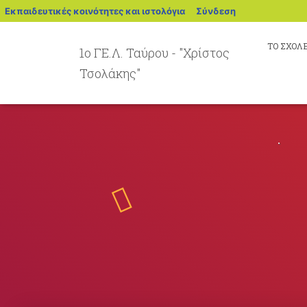
blogs.sch.gr
Εκπαιδευτικές κοινότητες και ιστολόγια
Σύνδεση
ΤΟ ΣΧΟΛ
1ο ΓΕ.Λ. Ταύρου - "Χρίστος
Τσολάκης"