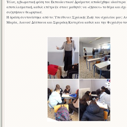
Τέλος, η βιωματική φύση του Εκπαιδευτικού Δράματος αποδείχθηκε ιδιαίτερα
και
αποτελεσματική, καθώς επέτρεψε στους μαθητές να «ζήσουν» το θέμα και όχι
του
συζητήσουν θεωρητικά.
Εκφοβισμού.
Η δράση συντονίστηκε από τις Υπεύθυνες Σχολικής Ζωής του σχολείου μας: 
Μαρία, Λιανού Δέσποινα και Σφυράκη Κατερίνα καθώς και την Ψυχολόγο του