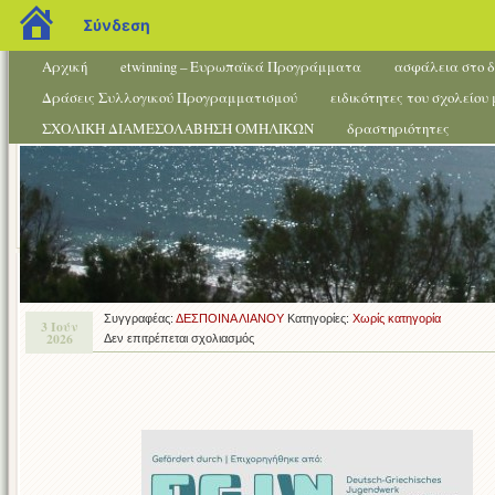
blogs.sch.gr
Σύνδεση
Αρχική
etwinning – Ευρωπαϊκά Προγράμματα
ασφάλεια στο δ
Δράσεις Συλλογικού Προγραμματισμού
ειδικότητες του σχολείου
ΣΧΟΛΙΚΗ ΔΙΑΜΕΣΟΛΑΒΗΣΗ ΟΜΗΛΙΚΩΝ
δραστηριότητες
Συγγραφέας:
ΔΕΣΠΟΙΝΑ ΛΙΑΝΟΥ
Κατηγορίες:
Χωρίς κατηγορία
3 Ιούν
2026
στο
Δεν επιτρέπεται σχολιασμός