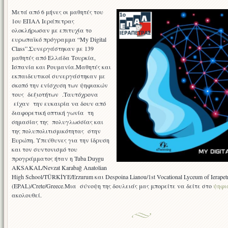
Class
Μετά από 6 μήνες οι μαθητές του
1ου ΕΠΑΛ Ιεράπετρας
ολοκλήρωσαν με επιτυχία το
ευρωπαϊκό πρόγραμμα “Μy Digital
Class”.Συνεργάστηκαν με 139
μαθητές από Ελλάδα Τουρκία,
Ισπανία και Ρουμανία.Μαθητές και
εκπαιδευτικοί συνεργάστηκαν με
σκοπό την ενίσχυση των ψηφιακών
τους δεξιοτήτων .Ταυτόχρονα
είχαν την ευκαιρία να δουν από
διαφορετική οπτική γωνία τη
σημασίας της πολυγλωσσίας και
της πολυπολιτισμικότητας στην
Ευρώπη. Υπεύθυνες για την ίδρυση
και τον συντονισμό του
προγράμματος ήταν η Tuba Duygu
AKSAKAL/Nevzat Karabağ Anatolian
High School/TÜRKİYE/Erzurum και Despoina Lianou/1st Vocational Lyceum of Ierapet
(EPAL)/Crete/Greece.Μια σύνοψη της δουλειάς μας μπορείτε να δείτε στο
ψηφι
ακολουθεί.