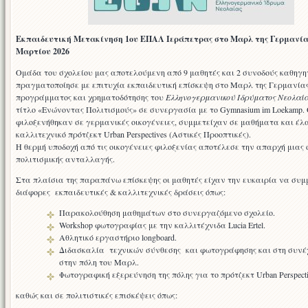
Εκπαιδευτική Μετακίνηση 1ου ΕΠΑΛ Ιεράπετρας στο Μαρλ της Γερμανία
Μαρτίου 2026
Ομάδα του σχολείου μας αποτελούμενη από 9 μαθητές και 2 συνοδούς καθηγη
πραγματοποίησε με επιτυχία εκπαιδευτική επίσκεψη στο Μαρλ της Γερμανίας
προγράμματος και χρηματοδότησης του
Ελληνογερμανικού Ιδρύματος Νεολαίας
τίτλο «Ενώνοντας Πολιτισμούς» σε συνεργασία με το Gymnasium im Loekamp. 
φιλοξενήθηκαν σε γερμανικές οικογένειες, συμμετείχαν σε μαθήματα και έλ
καλλιτεχνικό πρότζεκτ Urban Perspectives (Αστικές Προοπτικές).
Η θερμή υποδοχή από τις οικογένειες φιλοξενίας αποτέλεσε την απαρχή μιας 
πολιτισμικής ανταλλαγής.
Στα πλαίσια της παραπάνω επίσκεψης οι μαθητές είχαν την ευκαιρία να συ
διάφορες εκπαιδευτικές & καλλιτεχνικές δράσεις όπως:
Παρακολούθηση μαθημάτων στο συνεργαζόμενο σχολείο.
Workshop φωτογραφίας με την καλλιτέχνιδα Lucia Ertel.
Αθλητικό εργαστήριο longboard.
Διδασκαλία τεχνικών σύνθεσης και φωτογράφησης και στη συνέ
στην πόλη του Μαρλ.
Φωτογραφική εξερεύνηση της πόλης για το πρότζεκτ Urban Perspect
καθώς και σε πολιτιστικές επισκέψεις όπως: