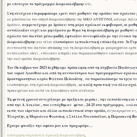
με επιτυχία το πρόγραμμα διαμεσολάβησης
κτλ.
Στη συνέχεια επιμορφώσαμε εμείς τους μαθητές της ομάδας του σχολείου
ως μπούσουλα τον οδηγό διαμεσολάβησης της ΜΚΟ ΑΝΤΙΓΌΝΗ, κάναμε πολλέ
δράσεις,
συμμετείχαμε με δράσεις στη μέρα σχολικού εκφοβισμού, οι μαθη
αντάλλαξαν ευχές και μηνύματα με θέμα τη διαμεσολάβηση με μαθητές 
σχολεία του δικτύου μέσω padlet,
έφτιαξαν συννεφόλαξο με την έννοια τη
διαμεσολάβησης
και τέλος
υλοποίησαν εκπαιδευτική επίσκεψη στο 3ο Γυ
συντονιστή του δικτύου etwinning για τη διαμεσολάβηση με μακροχρόνια εμπε
αντάλλαξαν ιδέες , επίλυσαν απορίες και παρακολούθησαν εικονικές διαμε
την εκεί ομάδα διαμεσολάβησης .
Τον Οκτώβριο του 2023 δεχθήκαμε πρόσκληση από τη σύμβουλο Παιδαγωγι
του νομού Λασιθίου και από τη συντονίστρια των προγραμμάτων σχολικ
δραστηριοτήτων κυρία Φιλίτσα Πεδιαδίτη
,
να παρουσιάσουμε το έργο
πο
υλοποιήσαμε στη σχολική διαμεσολάβηση ,
ως καλή πρακτική για άλλα σχολ
προκειμένου και αυτά να ξεκινήσουν κάτι ανάλογο.
Τη φετινή χρονιά συνεχίζουμε με όρεξη και μεράκι , την εκπαίδευση και
από την Α Λυκείου , που εντάχθηκαν φέτος , 24-25 στο πρόγραμμα, ενώ 
εκτός των ιδρυτών και άλλοι εκπαιδευτικοί στην ομάδα,
συγκεκριμένα ο ς
Τζιερτζής, η Μαριάννα Φιωτάκη
, η
Στέλλα Ντινοπούλου, η Παρασκευή Βο
Έχουμε φτιάξει την αφίσα μας και προχωράμε…
αποτιμηση-παραδοτεα σχολική διαμεσολάβηση
,