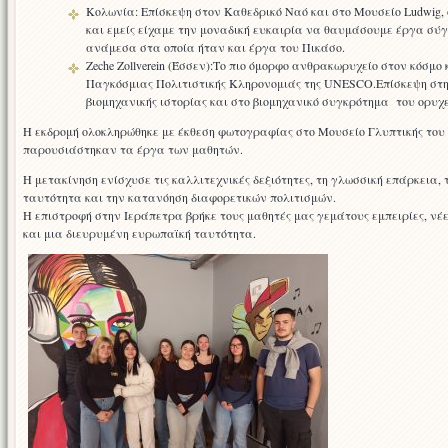
Κολωνία: Επίσκεψη στον Καθεδρικό Ναό και στο Μουσείο Ludwig, 
και εμείς είχαμε την μοναδική ευκαιρία να θαυμάσουμε έργα σύγ
ανάμεσα στα οποία ήταν και έργα του Πικάσο.
Zeche Zollverein (Έσσεν):Το πιο όμορφο ανθρακωρυχείο στον κόσμ
Παγκόσμιας Πολιτιστικής Κληρονομιάς της UNESCO.Επίσκεψη στη
βιομηχανικής ιστορίας και στο βιομηχανικό συγκρότημα του ορυχε
Η εκδρομή ολοκληρώθηκε με έκθεση φωτογραφίας στο Μουσείο Γλυπτικής του
παρουσιάστηκαν τα έργα των μαθητών.
Η μετακίνηση ενίσχυσε τις καλλιτεχνικές δεξιότητες, τη γλωσσική επάρκεια,
ταυτότητα και την κατανόηση διαφορετικών πολιτισμών.
Η επιστροφή στην Ιεράπετρα βρήκε τους μαθητές μας γεμάτους εμπειρίες, νέε
και μια διευρυμένη ευρωπαϊκή ταυτότητα.