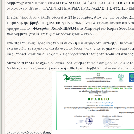
συμμετοχή στο διεθνές δίκτυο ΜΑΘΑΙΝΩ ΓΙΑ ΤΑ ΔΑΣΗ ΚΑΙ ΤΑ ΟΙΚΟΣΥΣΤΗ
ΤΟ
οποίο συνεργάζεται η ΕΛΛΗΝΙΚΗ ΕΤΑΙΡΕΙΑ ΠΡΟΣΤΑΣΙΑΣ ΤΗΣ ΦΥΣΗΣ, (ΕΕ
ΔΙΕΘΝΕΣ
ΔΙΚΤΥΟ
Η τελετή βράβευσης έλαβε χώρα στις 28 Ιανουαρίου, στον κινηματογράφο Δ
ΜΑΘΑΙΝΩ
Παραλάβαμε
βραβείο σχολείου
, βραβείο των εκπαιδευτικών συντονιστών τ
ΓΙΑ
προγράμματος
Φλουράκη Χαράς ΠΕ88.01 και Μαργαρίτας Καμενίδου, έπ
ΤΑ
που συμμετείχαν με επιτυχία σε δράσεις του δικτύου.
ΔΑΣΗ
ΚΑΙ
Ενώ τις επόμενες μέρες μας περίμενε άλλη μια ευχάριστη έκπληξη. Παραλά
ΤΑ
ένα σακίδιο με εργαλεία και όργανα ως δώρα για την επιτυχημένη συμμετο
ΟΙΚΟΣΥΣΤΗΜΑΤΑ
μας , προκειμένου να συνεχίσουν τις εξερευνήσεις τους στο πεδίο και στο ερ
Μεγάλη τιμή για το σχολείο μας και δεσμευόμαστε να συνεχίσουμε με ακόμα
δράσεις που προάγουν τη βιωματική μάθηση και συμβάλουν στο να γίνου οι μ
ενεργοί πολίτες του αύριο.