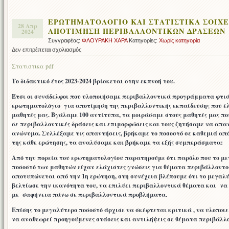
ΕΡΩΤΗΜΑΤΟΛΟΓΙΟ ΚΑΙ ΣΤΑΤΙΣΤΙΚΑ ΣΟΙΧΕ
28 Απρ
ΑΠΟΤΙΜΗΣΗ ΠΕΡΙΒΑΛΛΟΝΤΙΚΩΝ ΔΡΑΣΕΩΝ
2024
Συγγραφέας:
ΦΛΟΥΡΑΚΗ ΧΑΡΑ
Κατηγορίες:
Χωρίς κατηγορία
στο
Δεν επιτρέπεται σχολιασμός
ΕΡΩΤΗΜΑΤΟΛΟΓΙΟ
Στατιστικα pdf
ΚΑΙ
ΣΤΑΤΙΣΤΙΚΑ
Το διδακτικό έτος 2023-2024 βρίσκεται στην εκπνοή του.
ΣΟΙΧΕΙΑ
Έτσι οι συνάδελφοι που υλοποιήσαμε περιβαλλοντικά προγράμματα φτι
ΓΙΑ
ερωτηματολόγιο για αποτίμηση της περιβαλλοντικής εκπαίδευσης που έ
ΑΠΟΤΙΜΗΣΗ
μαθητές μας. Βγάλαμε 100 αντίτυπα, τα μοιράσαμε στους μαθητές μας π
ΠΕΡΙΒΑΛΛΟΝΤΙΚΩΝ
σε περιβαλλοντικές δράσεις και επιμορφώσεις και τους ζητήσαμε να απ
ΔΡΑΣΕΩΝ
ανώνυμα. Συλλέξαμε τις απαντήσεις, βρήκαμε το ποσοστό σε καθεμιά από
της κάθε ερώτησης, τα αναλύσαμε και βρήκαμε τα εξής συμπεράσματα:
Από την πορεία του ερωτηματολογίου παρατηρούμε ότι παρόλο που το μ
ποσοστό των μαθητών είχαν ελάχιστες γνώσεις για θέματα περιβάλλοντος
αποτυπώνεται από την 1η ερώτηση, στη συνέχεια βλέπουμε ότι το μεγαλ
βελτίωσε την ικανότητα του, να επιλύει περιβαλλοντικά θέματα και να
με σαφήνεια πάνω σε περιβαλλοντικά προβλήματα.
Επίσης το μεγαλύτερο ποσοστό άρχισε να σκέφτεται κριτικά , να υλοποιε
να αναθεωρεί προηγούμενες στάσεις και αντιλήψεις σε θέματα περιβάλλ