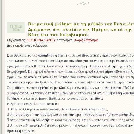
Βιωματική μάθηση με τη μέθοδο του Εκπαιδε
11 Μαρ
Δράματος στο πλαίσιο της Ημέρας κατά της
2026
Βίας και του Εκφοβισμού.
Συγγραφέας:
ΔΕΣΠΟΙΝΑ ΛΙΑΝΟΥ
Κατηγορίες:
Χωρίς κατηγορία
στο
Δεν επιτρέπεται σχολιασμός
Βιωματική
Στο σχολείο μας υλοποιήθηκε φέτος μια σειρά βιωματικών δράσεων βασισμέν
μάθηση
εκπαιδευτικό υλικό του Πανελλήνιου Δικτύου για το Θέατρο στην Εκπαίδευση
με
προγράμματος «Κι αν ήσουν εσύ;», με αφορμή την Ημέρα κατά της Σχολικής Β
τη
Εκφοβισμού. Κεντρικό άξονα αποτέλεσε το θεατρικό εργαστήριο «Ένα απειλ
μέθοδο
γράμμα», το οποίο αξιοποιεί τη μέθοδο του Εκπαιδευτικού Δράματος για να π
του
φαινόμενο της ενδοσχολικής βίας απέναντι στον «ξένο» και τον «διαφορετικό
Εκπαιδευτικού
Οι μαθητές ανταποκρίθηκαν με ιδιαίτερο ενδιαφέρον και σοβαρότητα. Πολλο
Δράματος
ανέφεραν ότι «μπήκαν στη θέση» των χαρακτήρων και ότι η βιωματική διαδικ
στο
βοήθησε να κατανοήσουν βαθύτερα το φαινόμενο της βίας.
πλαίσιο
Η δράση συνέβαλε ουσιαστικά:
της
 στην καλλιέργεια κουλτούρας σεβασμού και συμπερίληψης,
Ημέρας
 στην ενίσχυση της συνεργασίας και της εμπιστοσύνης μεταξύ των μαθητών,
κατά
 στην ανάπτυξη δεξιοτήτων ενσυναίσθησης, επικοινωνίας και επίλυσης συγ
της
 στη συνειδητοποίηση ότι κάθε μέλος της σχολικής κοινότητας έχει ρόλο στην
Σχολικής
πρόληψη της βίας.
Βίας