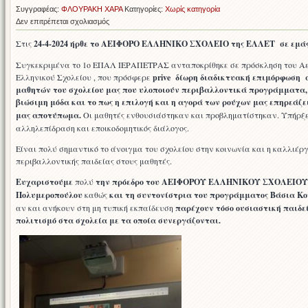
Συγγραφέας:
ΦΛΟΥΡΑΚΗ ΧΑΡΑ
Κατηγορίες:
Χωρίς κατηγορία
στο
Δεν επιτρέπεται σχολιασμός
PRIVE
Στις
24-4-2024
ήρθε το ΑΕΙΦΟΡΟ ΕΛΛΗΝΙΚΟ ΣΧΟΛΕΙΟ της ΕΛΛΕΤ σε εμάς
ΕΠΙΜΟΡΦΩΣΗ
ΜΑΘΗΤΩΝ
Συγκεκριμένα το 1ο ΕΠΑΛ ΙΕΡΑΠΕΤΡΑΣ ανταποκρίθηκε σε πρόσκληση του Α
ΤΟΥ
Ελληνικού Σχολείου , που πρόσφερε
prive δίωρη διαδικτυακή επιμόρφωση 
ΣΧΟΛΕΙΟΥ
μαθητών του σχολείου μας που υλοποιούν περιβαλλοντικά προγράμματα,
ΓΙΑ
βιώσιμη μόδα και το πως η επιλογή και η αγορά των ρούχων μας επηρεάζει
ΤΗ
μας αποτύπωμα.
Οι μαθητές ενθουσιάστηκαν και προβληματίστηκαν. Υπήρξ
ΒΙΩΣΙΜΗ
αλληλεπίδραση και εποικοδομητικός διάλογος.
ΜΟΔΑ
ΑΠΟ
Είναι πολύ σημαντικό το άνοιγμα του σχολείου στην κοινωνία και η καλλιέρ
ΤΟ
περιβαλλοντικής παιδείας στους μαθητές.
ΑΕΙΦΟΡΟ
Ευχαριστούμε
πολύ
την πρόεδρο του ΑΕΙΦΟΡΟΥ ΕΛΛΗΝΙΚΟΥ ΣΧΟΛΕΙΟΥ 
ΕΛΛΗΝΙΚΟ
Πολυμεροπούλου
καθώς
και τη συντονίστρια του προγράμματος Βάσια Κ
ΣΧΟΛΕΙΟ
αν και ανήκουν στη μη τυπική εκπαίδευση
ΤΗΣ
παρέχουν τόσο ουσιαστική παιδε
πολιτισμό στα σχολεία με τα οποία συνεργάζονται.
ΕΛΛΕΤ