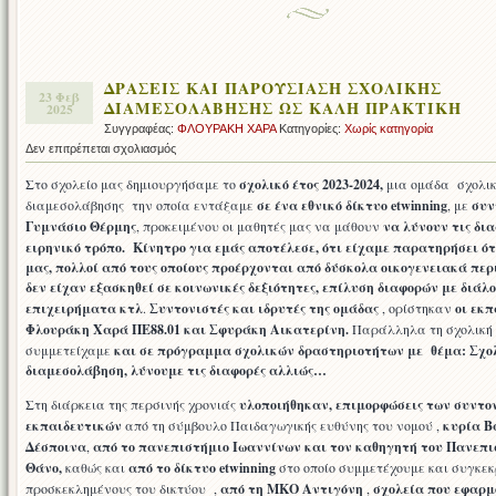
ΔΡΑΣΕΙΣ ΚΑΙ ΠΑΡΟΥΣΙΑΣΗ ΣΧΟΛΙΚΗΣ
23 Φεβ
ΔΙΑΜΕΣΟΛΑΒΗΣΗΣ ΩΣ ΚΑΛΗ ΠΡΑΚΤΙΚΗ
2025
Συγγραφέας:
ΦΛΟΥΡΑΚΗ ΧΑΡΑ
Κατηγορίες:
Χωρίς κατηγορία
στο
Δεν επιτρέπεται σχολιασμός
ΔΡΑΣΕΙΣ
Στο σχολείο μας δημιουργήσαμε το
σχολικό έτος 2023-2024,
μια ομάδα σχολικ
ΚΑΙ
διαμεσολάβησης την οποία εντάξαμε
σε ένα εθνικό δίκτυο etwinning
, με
συν
ΠΑΡΟΥΣΙΑΣΗ
Γυμνάσιο Θέρμης
, προκειμένου οι μαθητές μας να μάθουν
να λύνουν τις δια
ΣΧΟΛΙΚΗΣ
ειρηνικό τρόπο.
Κίνητρο για εμάς αποτέλεσε, ότι είχαμε παρατηρήσει ότ
ΔΙΑΜΕΣΟΛΑΒΗΣΗΣ
μας, πολλοί από τους οποίους προέρχονται από δύσκολα οικογενειακά περ
ΩΣ
δεν είχαν εξασκηθεί σε κοινωνικές δεξιότητες, επίλυση διαφορών με διάλο
ΚΑΛΗ
επιχειρήματα κτλ
.
Συντονιστές και ιδρυτές της ομάδας
, ορίστηκαν
οι εκπ
ΠΡΑΚΤΙΚΗ
Φλουράκη Χαρά ΠΕ88.01 και Σφυράκη Αικατερίνη.
Παράλληλα τη σχολική χ
συμμετείχαμε
και σε πρόγραμμα σχολικών δραστηριοτήτων με θέμα: Σχο
διαμεσολάβηση, λύνουμε τις διαφορές αλλιώς…
Στη διάρκεια της περσινής χρονιάς
υλοποιήθηκαν, επιμορφώσεις των συντο
εκπαιδευτικών
από τη σύμβουλο Παιδαγωγικής ευθύνης του νομού ,
κυρία Β
Δέσποινα
,
από το πανεπιστήμιο Ιωαννίνων και τον καθηγητή του Πανεπι
Θάνο,
καθώς και
από το δίκτυο etwinning
στο οποίο συμμετέχουμε και συγκε
προσκεκλημένους του δικτύου ,
από τη ΜΚΟ Αντιγόνη
,
σχολεία που εφαρμ