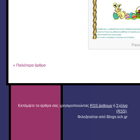
Pas
« Παλιότερα άρθρα
Εκπέμψτε τα άρθρα σας χρησιμοποιώντας
RSS άρθρων
ή
Σχόλια
(RSS)
.
Φιλοξενείται από
Blogs.sch.gr