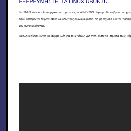
ΕΞΕΡΕΥΝΉΣΤΕ ΤΑ LINUX UBUNTU
Το LINUX είναι ένα λειτουργικό σύστημα όπως τα WINDOWS. Σίγουρα θα το βρείτε πιο γρήγο
αφού διανέμονται δωρεάν όπως και όλες τους οι αναβαθμίσεις. Να μη ξεχνάμε και τον παρά
μην ανταποκρίνονται.
Ακολουθεί ένα βίντεο με συμβουλές για τους νέους χρήστες, ώστε τα πρώτα τους βήμα