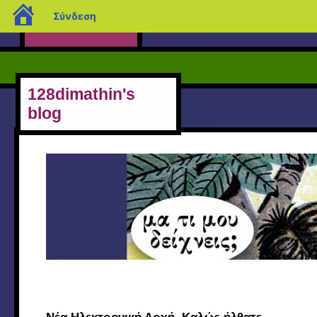
blogs.sch.gr
Σύνδεση
128dimathin's
blog