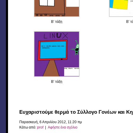
Β’ τάξη
Β’ τ
Β’ τάξη
Ευχαριστούμε θερμά το Σύλλογο Γονέων και Κη
Παρασκευή, 6 Απριλίου 2012, 11:20 πμ
Κάτω από:
prof
|
Αφήστε ένα σχόλιο